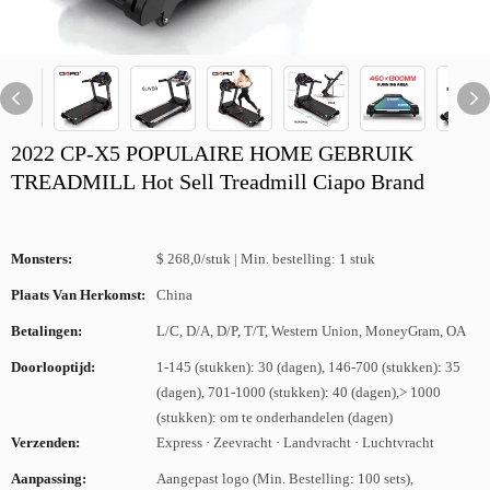
2022 CP-X5 POPULAIRE HOME GEBRUIK
TREADMILL Hot Sell Treadmill Ciapo Brand
Monsters:
$ 268,0/stuk | Min. bestelling: 1 stuk
Plaats Van Herkomst:
China
Betalingen:
L/C, D/A, D/P, T/T, Western Union, MoneyGram, OA
Doorlooptijd:
1-145 (stukken): 30 (dagen), 146-700 (stukken): 35
(dagen), 701-1000 (stukken): 40 (dagen),> 1000
(stukken): om te onderhandelen (dagen)
Verzenden:
Express · Zeevracht · Landvracht · Luchtvracht
Aanpassing:
Aangepast logo (Min. Bestelling: 100 sets),