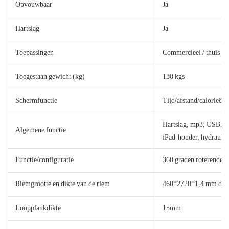
Opvouwbaar
Ja
Hartslag
Ja
Toepassingen
Commercieel / thuis
Toegestaan ​​gewicht (kg)
130 kgs
Schermfunctie
Tijd/afstand/calorieën/
Hartslag, mp3, USB, sil
Algemene functie
iPad-houder, hydraulis
Functie/configuratie
360 graden roterende 
Riemgrootte en dikte van de riem
460*2720*1,4 mm dia
Loopplankdikte
15mm