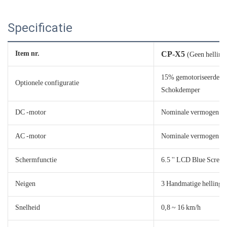
Specificatie
Item nr.
CP-X5
(Geen helling
15% gemotoriseerde he
Optionele configuratie
Schokdemper
DC -motor
Nominale vermogen 1,0
AC -motor
Nominale vermogen 1,0
Schermfunctie
6.5 '' LCD Blue Screen
Neigen
3 Handmatige helling o
Snelheid
0,8 ~ 16 km/h