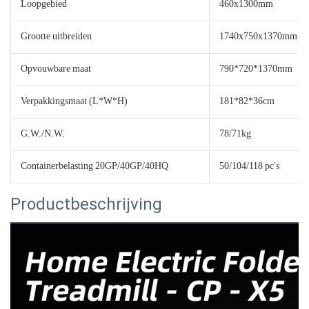
Loopgebied
460x1300mm
Grootte uitbreiden
1740x750x1370mm
Opvouwbare maat
790*720*1370mm
Verpakkingsmaat (L*W*H)
181*82*36cm
G.W./N.W.
78/71kg
Containerbelasting 20GP/40GP/40HQ
50/104/118 pc's
Productbeschrijving