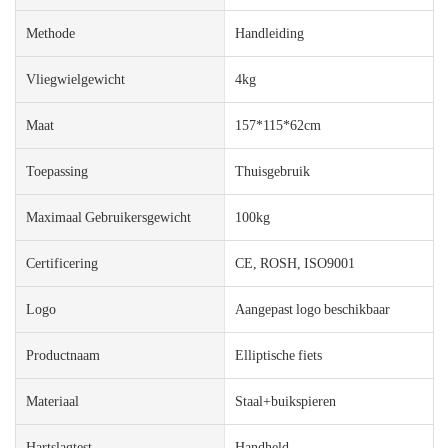
Methode
Handleiding
Vliegwielgewicht
4kg
Maat
157*115*62cm
Toepassing
Thuisgebruik
Maximaal Gebruikersgewicht
100kg
Certificering
CE, ROSH, ISO9001
Logo
Aangepast logo beschikbaar
Productnaam
Elliptische fiets
Materiaal
Staal+buikspieren
Hartslagtest
Handheld