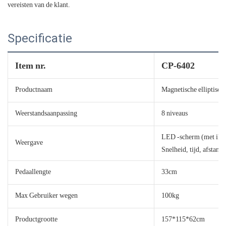
vereisten van de klant.
Specificatie
Item nr.
CP-6402
Productnaam
Magnetische elliptische 
Weerstandsaanpassing
8 niveaus
LED -scherm (met iPa
Weergave
Snelheid, tijd, afstand,
Pedaallengte
33cm
Max Gebruiker wegen
100kg
Productgrootte
157*115*62cm