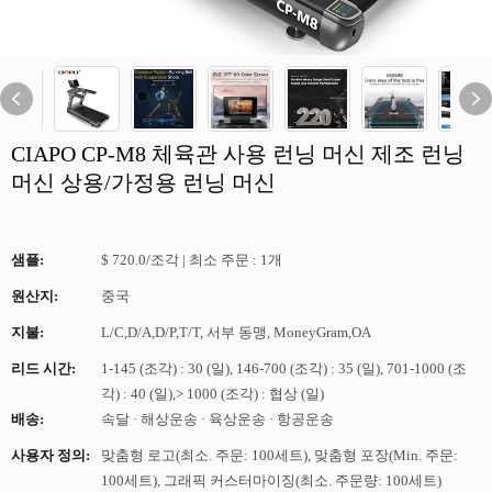
CIAPO CP-M8 체육관 사용 런닝 머신 제조 런닝
머신 상용/가정용 런닝 머신
샘플:
$ 720.0/조각 | 최소 주문 : 1개
원산지:
중국
지불:
L/C,D/A,D/P,T/T, 서부 동맹, MoneyGram,OA
리드 시간:
1-145 (조각) : 30 (일), 146-700 (조각) : 35 (일), 701-1000 (조
각) : 40 (일),> 1000 (조각) : 협상 (일)
배송:
속달 · 해상운송 · 육상운송 · 항공운송
사용자 정의:
맞춤형 로고(최소. 주문: 100세트), 맞춤형 포장(Min. 주문:
100세트), 그래픽 커스터마이징(최소. 주문량: 100세트)