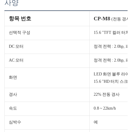
사양
항목 번호
CP-M8
(전동 경사,
선택적 구성
15.6 ''TFT 컬러 터치
DC 모터
정격 전력 : 2.0hp, 피크
AC 모터
정격 전력 : 2.0hp, 피크
LED 화면 블루 라이트
화면
15.6 ''HD 터치 스크린 (
경사
22% 전동 경사
속도
0.8 ~ 22km/h
심박수
예