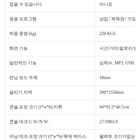
접을 수 있습니다
아니요
응용 프로그램
상업 / 체육관 / 가정
허용 중량 (kg)
220 KGS
화면 기능
시간/거리/칼로리/펄
일반적인 기능
심박수, MP3, USB, 
런닝 보드 두께
18mm
달리기 지역
580*1550mm
콘솔 포장 크기 (l*w*h)/카톤
94*93.5*40.5cm
콘솔 데크 G.W./N.W.
27/18KGS
러닝 데크 포장 크기 (l*w*h)/목재 케이스
팔레트 크기가없는 215*