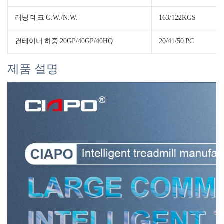
러닝 데크 G.W./N.W.
163/122KGS
컨테이너 하중 20GP/40GP/40HQ
20/41/50 PC
제품 설명