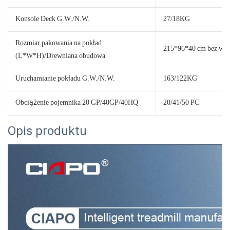
Konsole Deck G.W./N.W.
27/18KG
Rozmiar pakowania na pokład
215*96*40 cm bez wiel
(L*W*H)/Drewniana obudowa
Uruchamianie pokładu G.W./N.W.
163/122KG
Obciążenie pojemnika 20 GP/40GP/40HQ
20/41/50 PC
Opis produktu