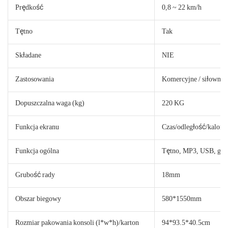
Prędkość
0,8 ~ 22 km/h
Tętno
Tak
Składane
NIE
Zastosowania
Komercyjne / siłowni 
Dopuszczalna waga (kg)
220 KG
Funkcja ekranu
Czas/odległość/kalori
Funkcja ogólna
Tętno, MP3, USB, głoś
Grubość rady
18mm
Obszar biegowy
580*1550mm
Rozmiar pakowania konsoli (l*w*h)/karton
94*93.5*40.5cm