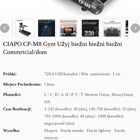
CIAPO CP-M8 Gym Użyj bieżni bieżni bieżni
Commrtcial/dom
Próbki:
720,0 USD/kawałek | Min. zamówienie: 1 szt
Miejsce Pochodzenia:
Chiny
Płatności:
L / C, D / A, D / P, T / T, Western Union, MoneyGram,
OA
Czas Realizacji:
1-145 (kawałki): 30 (dni), 146-700 (kawałki): 35 (dni),
701-1000 (kawałki): 40 (dni),> 1000 (kawałki):
negocjować (dni)
Wysyłka:
Ekspres · Fracht morski · Fracht lądowy · Fracht
lotniczy