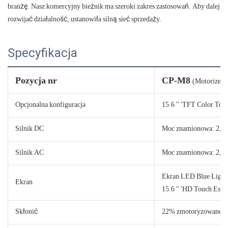
branżę. Nasz komercyjny bieżnik ma szeroki zakres zastosowań. Aby dalej
rozwijać działalność, ustanowiła silną sieć sprzedaży.
Specyfikacja
Pozycja nr
CP-M8
(Motorized 
Opcjonalna konfiguracja
15.6 '' 'TFT Color Tou
Silnik DC
Moc znamionowa: 2,0 
Silnik AC
Moc znamionowa: 2,0 
Ekran LED Blue Light
Ekran
15.6 '' 'HD Touch Escr
Skłonić
22% zmotoryzowane na