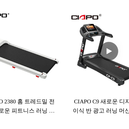
있어, 가족이 함께 사용할 때에
있는 홈 버전을 접을 수 있습
 지속되는 내구성과 안전성을
격 흡수를 측정 할 수 있습니
다. 공간 효율적인 디자인으
리프팅 중에 편안하게 유지
치수는 1,850×900×440mm이
한 운동 형태를 유지할 수
량은 89kg으로 운송 편의성과
공학적 디자인이 있습니다.
간 활용도를 모두 최적화했습
운동 중에 안전을 보장
 유닛은 20HQ 컨테이너당 90
대량 운송을 지원하여 놀라운
류 효율성을 보여줍니다.
PO 2380 홈 트레드밀 전
CIAPO C9 새로운 디
로운 피트니스 러닝 머
이식 반 광고 러닝 머신
닝 머신 러닝 머신 세미
레드밀 체육관 런닝