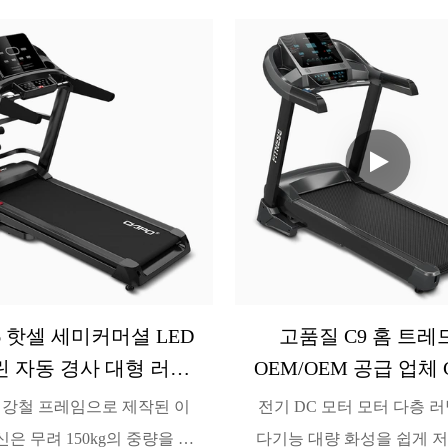
Q6 핫셀 세미커머셜 LED
고품질 C9 홈 트레
 자동 경사 대형 러닝
OEM/OEM 공급 업체 
마사지기 OEM/ODM 공
 강철 프레임으로 제작된 이
전기 DC 모터 모터 다층 
급업체 CIAPO
은 무려 150kg의 중량을 견
다기능 대량 화성을 쉽게 