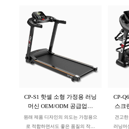
CP-S1 핫셀 소형 가정용 러닝
CP-
머신 OEM/ODM 공급업체
스크린
CIAPO
머신 
원래 제품 디자인의 의도는 가정용으
견고한
로 적합하면서도 좋은 품질의 작은
러닝머신