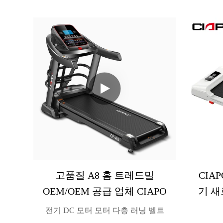
러닝머신을 디자인하는 것이었습니
딜 수 
다. 따라서 본 제품은 비교적 편안한
도 오래
러닝 영역 크기인 400*1100mm를 유
보장합니
지합니다.
로 포장 
고 순중
가정 공
니다. 이
개의 
물
고품질 A8 홈 트레드밀
CIA
OEM/OEM 공급 업체 CIAPO
기 새
신 런
전기 DC 모터 모터 다층 러닝 벨트