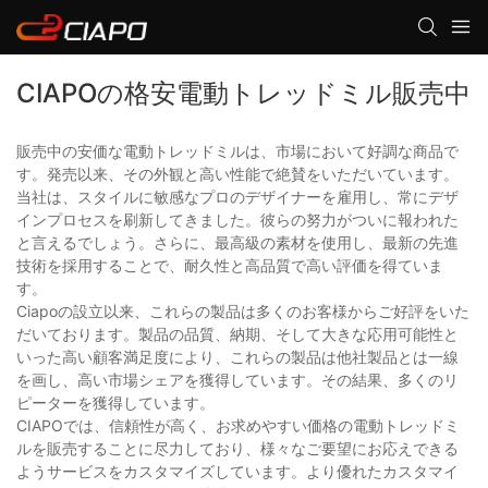
CIAPOの格安電動トレッドミル販売中
販売中の安価な電動トレッドミルは、市場において好調な商品で
す。発売以来、その外観と高い性能で絶賛をいただいています。
当社は、スタイルに敏感なプロのデザイナーを雇用し、常にデザ
インプロセスを刷新してきました。彼らの努力がついに報われた
と言えるでしょう。さらに、最高級の素材を使用し、最新の先進
技術を採用することで、耐久性と高品質で高い評価を得ていま
す。
Ciapoの設立以来、これらの製品は多くのお客様からご好評をいた
だいております。製品の品質、納期、そして大きな応用可能性と
いった高い顧客満足度により、これらの製品は他社製品とは一線
を画し、高い市場シェアを獲得しています。その結果、多くのリ
ピーターを獲得しています。
CIAPOでは、信頼性が高く、お求めやすい価格の電動トレッドミ
ルを販売することに尽力しており、様々なご要望にお応えできる
ようサービスをカスタマイズしています。より優れたカスタマイ