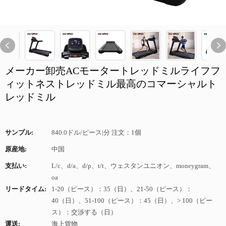
メーカー卸売ACモータートレッドミルライフフ
ィットネストレッドミル最高のコマーシャルト
レッドミル
サンプル:
840.0ドル/ピース|分 注文：1個
原産地:
中国
支払い:
L/c、d/a、d/p、t/t、ウェスタンユニオン、moneygram、
oa
リードタイム:
1-20（ピース）：35（日）、21-50（ピース）：
40（日）、51-100（ピース）：45（日）、> 100（ピー
ス）：交渉する（日）
運送:
海上貨物