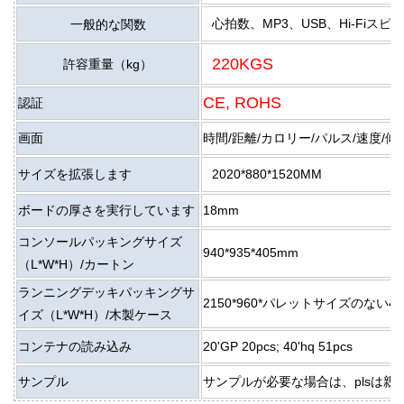
心拍数、MP3、USB、Hi-Fiス
一般的な関数
220KGS
許容重量（kg）
CE, ROHS
認証
画面
時間/距離/カロリー/パルス/速度/傾
サイズを拡張します
2020*880*1520MM
ボードの厚さを実行しています
18mm
コンソールパッキングサイズ
940*935*405mm
（L*W*H）/カートン
ランニングデッキパッキングサ
2150*960*パレットサイズのない400
イズ（L*W*H）/木製ケース
コンテナの読み込み
20'GP 20pcs; 40'hq 51pcs
サンプル
サンプルが必要な場合は、plsは