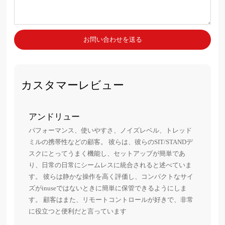
お問い合わせを送る
カスタマーレビュー
アンドリュー
ダ
パフォーマンス、使いやすさ、ノイズレベル、トレッド
1.
ミルの携帯性などの顧客。 彼らは、彼らのSIT/STANDデ
2.
スクにとってうまく機能し、セットアップが簡単であ
ます
り、日常の日常にシームレスに統合されると述べていま
3.
す。 彼らは静かな操作を高く評価し、コンパクトなサイ
4.
ズがinuseではないときに簡単に保管できるようにしま
5.
す。 顧客はまた、リモートコントロールが好きで、非常
ん
に役立つと便利だと言っています