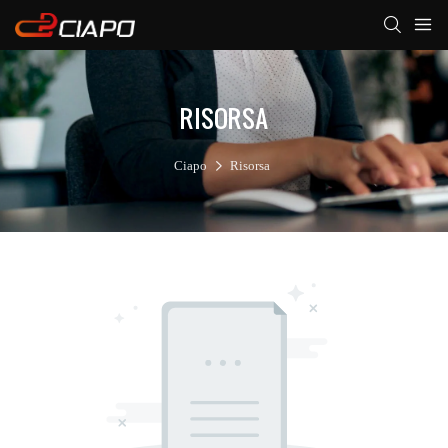
RISORSA
Ciapo
Risorsa