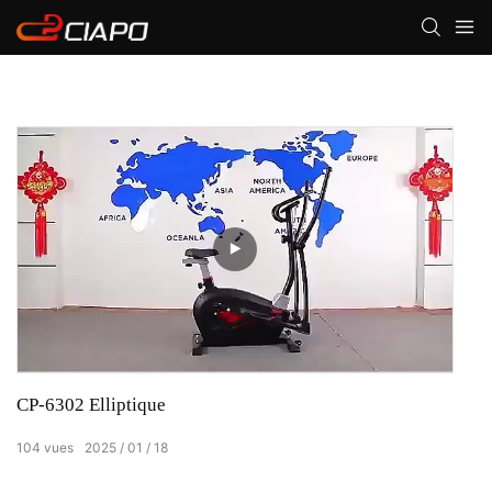
CP-6302 Elliptique
104
vues
2025
01
18