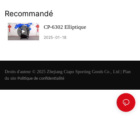
Recommandé
CP-6302 Elliptique
2025
01
18
Droits d'auteur © 2025 Zhejiang Ciapo Sporting Goods Co., Ltd |
Plan
du site
Politique de confidentialité