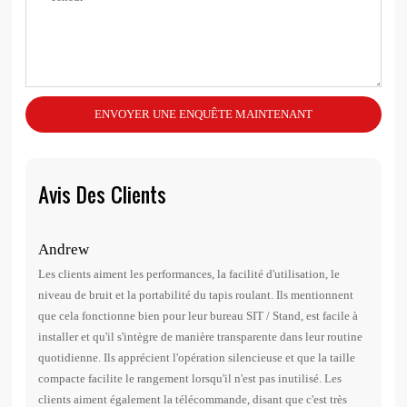
ENVOYER UNE ENQUÊTE MAINTENANT
Avis Des Clients
Andrew
Danie
Les clients aiment les performances, la facilité d'utilisation, le
1. Très 
niveau de bruit et la portabilité du tapis roulant. Ils mentionnent
2. Tous 
que cela fonctionne bien pour leur bureau SIT / Stand, est facile à
3. Asse
installer et qu'il s'intègre de manière transparente dans leur routine
4. Très 
quotidienne. Ils apprécient l'opération silencieuse et que la taille
5. Facil
compacte facilite le rangement lorsqu'il n'est pas inutilisé. Les
fonctio
clients aiment également la télécommande, disant que c'est très