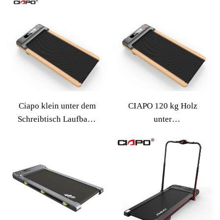
Schreibtisch Laufband
Fitness Elektrische
Sporthaus Verwenden
Laufbänder Mini
Sie kommerzielle
Walking Pad unter
elektrische Klappmühle
Schreibtisch Walking -
Laufband
Ciapo klein unter dem
CIAPO 120 kg Holz
Schreibtisch Laufband
unter
Elektrische Laufmühle
Schreibtischlauflaufmü
Mini -Laufband
hle Fitness kleines Holz
Holzwanderung
Laufband unter dem
Wanderpolster
Schreibtisch