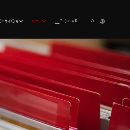
ঃ শ ব ্ দ
সম্পদ
▁ ট ্যা ক ট