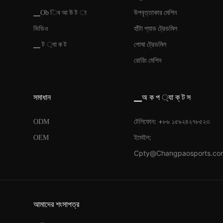
▁Ob িব আ উ ট া
উপবৃত্তাকার মেশিন
ভিডিও
হাঁটা প্যাড ট্রেডমিল
▁ ট ্যা ক ট
পোষা ট্রেডমিল
রোয়িং মেশিন
সমাধান
▁অ ক প ্যা ক্ ট স
টেলিফোন: +৮৬ ১৫৯২৪২৭৮৫২৩
ODM
ইমেইল:
OEM
Cpty@Changpaosports.co
আমাদের শংসাপত্র