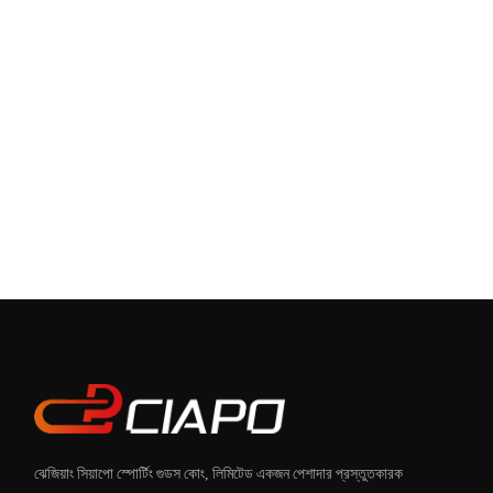
ঝেজিয়াং সিয়াপো স্পোর্টিং গুডস কোং, লিমিটেড একজন পেশাদার প্রস্তুতকারক