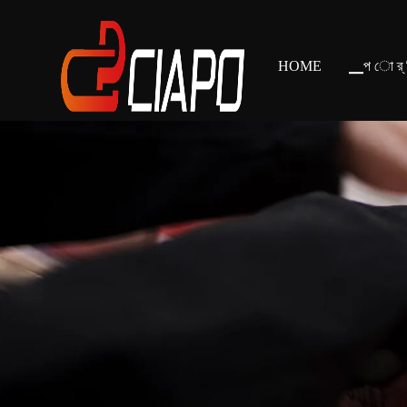
HOME
▁প ো র্ স