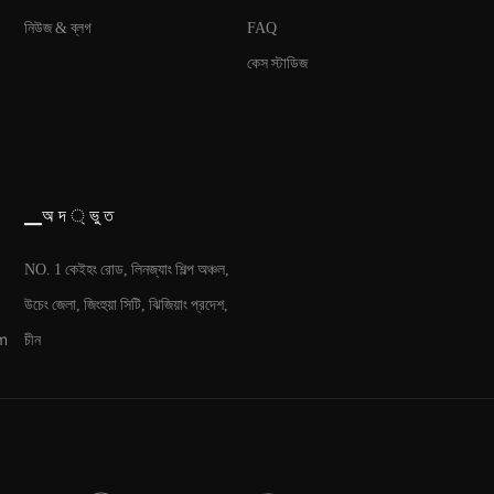
নিউজ & ব্লগ
FAQ
কেস স্টাডিজ
▁অ দ ্ ভু ত
NO. 1 কেইহং রোড, লিনজ্যাং শিল্প অঞ্চল,
উচেং জেলা, জিংহুয়া সিটি, ঝিজিয়াং প্রদেশ,
m
চীন