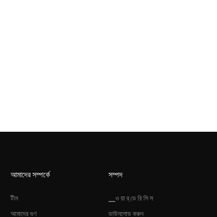
আমাদের সম্পর্কে
সম্পদ
টীম
▁ও য়া র্ ডে রি সি স
আমাদের গুণ
ডাউনলোড করুন