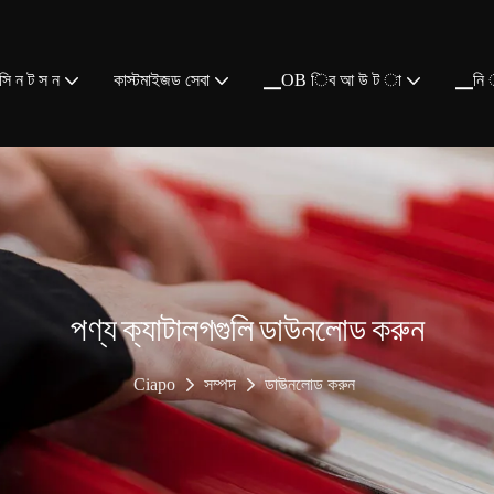
ি ন ট স ন
কাস্টমাইজড সেবা
▁OB িব আ উ ট া
▁নি 
পণ্য ক্যাটালগগুলি ডাউনলোড করুন
Ciapo
সম্পদ
ডাউনলোড করুন