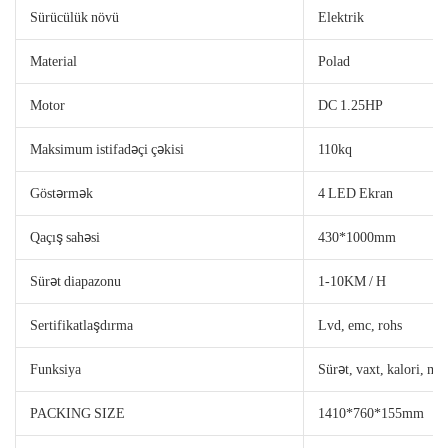
Sürücülük növü
Elektrik
Material
Polad
Motor
DC 1.25HP
Maksimum istifadəçi çəkisi
110kq
Göstərmək
4 LED Ekran
Qaçış sahəsi
430*1000mm
Sürət diapazonu
1-10KM / H
Sertifikatlaşdırma
Lvd, emc, rohs
Funksiya
Sürət, vaxt, kalori, mə
PACKING SIZE
1410*760*155mm