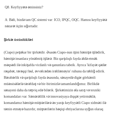
A: Bəli, bizdə tam QC sistemi var: ICO, IPQC, OQC. Hamısı keyfiyyətə 
Şirkət üstünlükləri
(Ciapo) peşəkar bir şirkətdir. Əsasən Ciapo-nun işini həmişə işlədirik,
həmişə insanlara yönəlmiş işlərə. Biz qarşılıqlı fayda əldə etmək
məqsədi ilə inkişafda vicdanlı və qanunlara tabeik. Ayrıca 'kifayət qədər
rəqabət, tərəqqi fəal, əvvəlcədən irəliləməyin' ruhunu da təbliğ edirik.
Bərabərlik və qarşılıqlı fayda əsasında, sənayedə digər görkəmli
müəssisələrlə tərəfdaş və bir-birimizlə tamamlandığımız. Birlikdə
sənayeni daha da təşviq edə bilərik. Şirkətimizin əla satış və texniki
komandaları var. Səmərəlilik və innovasiyaya diqqət yetirməklə,
komandamız həmişə müştərilərə ən yaxşı keyfiyyətli Ciapo xidməti ilə
təmin etməyə hazırdır, müştərilərin həqiqi ehtiyaclarına uyğun olaraq