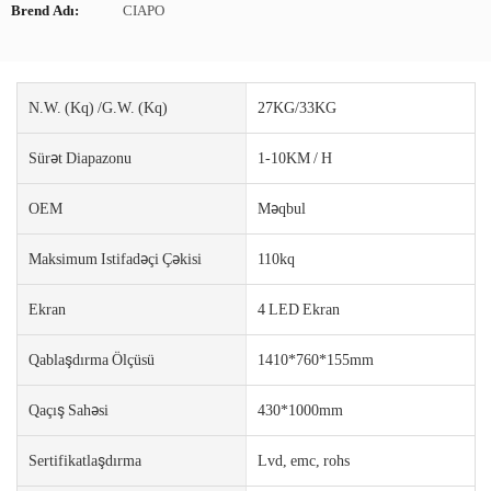
Brend Adı:
CIAPO
N.W. (kq) /g.w. (Kq)
27KG/33KG
Sürət Diapazonu
1-10KM / H
OEM
Məqbul
Maksimum Istifadəçi Çəkisi
110kq
Ekran
4 LED Ekran
Qablaşdırma Ölçüsü
1410*760*155mm
Qaçış Sahəsi
430*1000mm
Sertifikatlaşdırma
Lvd, emc, rohs