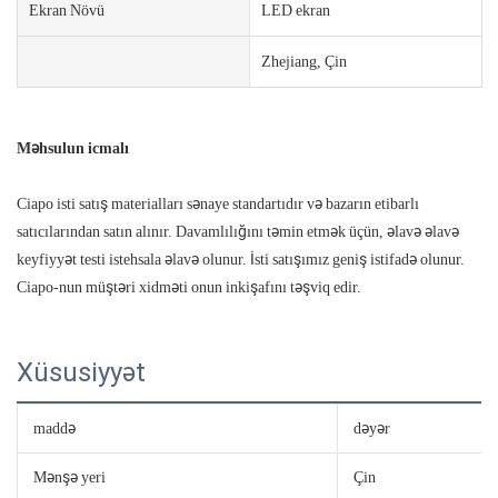
Ekran Növü
LED ekran
Zhejiang, Çin
Məhsulun icmalı
Ciapo isti satış materialları sənaye standartıdır və bazarın etibarlı
satıcılarından satın alınır. Davamlılığını təmin etmək üçün, əlavə əlavə
keyfiyyət testi istehsala əlavə olunur. İsti satışımız geniş istifadə olunur.
Ciapo-nun müştəri xidməti onun inkişafını təşviq edir.
Xüsusiyyət
maddə
dəyər
Mənşə yeri
Çin