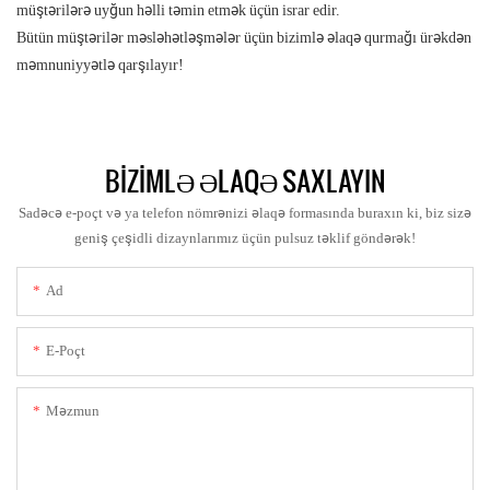
müştərilərə uyğun həlli təmin etmək üçün israr edir.
Bütün müştərilər məsləhətləşmələr üçün bizimlə əlaqə qurmağı ürəkdən
məmnuniyyətlə qarşılayır!
BIZIMLƏ ƏLAQƏ SAXLAYIN
Sadəcə e-poçt və ya telefon nömrənizi əlaqə formasında buraxın ki, biz sizə
geniş çeşidli dizaynlarımız üçün pulsuz təklif göndərək!
Ad
E-Poçt
Məzmun