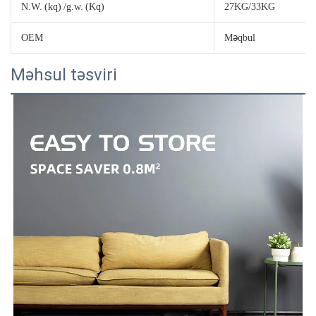
N.W. (kq) /g.w. (Kq)
27KG/33KG
OEM
Məqbul
Məhsul təsviri