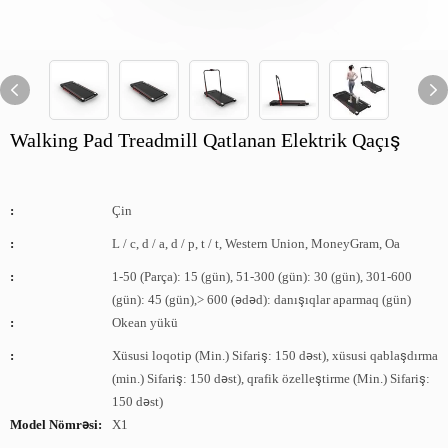
Walking Pad Treadmill Qatlanan Elektrik Qaçış
:
Çin
:
L / c, d / a, d / p, t / t, Western Union, MoneyGram, Oa
:
1-50 (Parça): 15 (gün), 51-300 (gün): 30 (gün), 301-600
(gün): 45 (gün),> 600 (ədəd): danışıqlar aparmaq (gün)
:
Okean yükü
:
Xüsusi loqotip (Min.) Sifariş: 150 dəst), xüsusi qablaşdırma
(min.) Sifariş: 150 dəst), qrafik özelleştirme (Min.) Sifariş:
150 dəst)
Model Nömrəsi:
X1