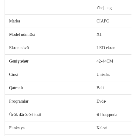
Zhejiang
Marka
CIAPO
Model nömrəsi
X1
Ekran növü
LED ekran
Geniştəhər
42-44CM
Cinsi
Uniseks
Qatranlı
Bəli
Proqramlar
Evdə
Ürək dərəcəsi testi
Əl haqqında
Funksiya
Kalori