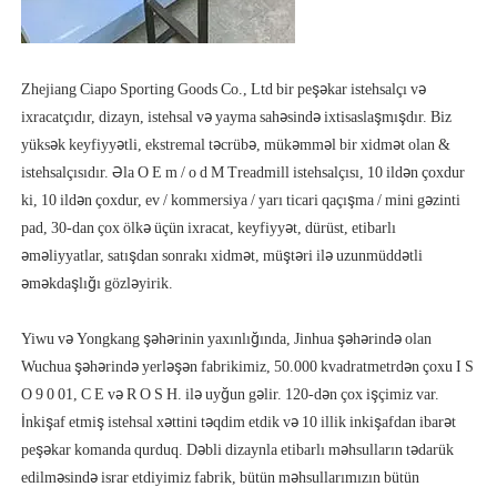
Zhejiang Ciapo Sporting Goods Co., Ltd bir peşəkar istehsalçı və 
ixracatçıdır, dizayn, istehsal və yayma sahəsində ixtisaslaşmışdır. Biz 
yüksək keyfiyyətli, ekstremal təcrübə, mükəmməl bir xidmət olan & 
istehsalçısıdır. Əla O E m / o d M Treadmill istehsalçısı, 10 ildən çoxdur 
ki, 10 ildən çoxdur, ev / kommersiya / yarı ticari qaçışma / mini gəzinti 
pad, 30-dan çox ölkə üçün ixracat, keyfiyyət, dürüst, etibarlı 
əməliyyatlar, satışdan sonrakı xidmət, müştəri ilə uzunmüddətli 
Yiwu və Yongkang şəhərinin yaxınlığında, Jinhua şəhərində olan 
Wuchua şəhərində yerləşən fabrikimiz, 50.000 kvadratmetrdən çoxu I S 
O 9 0 01, C E və R O S H. ilə uyğun gəlir. 120-dən çox işçimiz var. 
İnkişaf etmiş istehsal xəttini təqdim etdik və 10 illik inkişafdan ibarət 
peşəkar komanda qurduq. Dəbli dizaynla etibarlı məhsulların tədarük 
edilməsində israr etdiyimiz fabrik, bütün məhsullarımızın bütün 