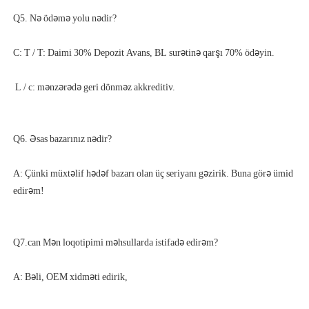
A: Çünki müxtəlif hədəf bazarı olan üç seriyanı gəzirik. Buna görə ümid 