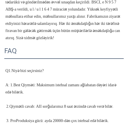
tədarükü və göndərilmədən əvvəl sınaqdan keçirildi. BSCI, e N 9 5 7 
ABŞ-a verildi, u l / u l 1 6 4 7 müraciət yolundadır. Yüksək keyfiyyətli 
məhsullara etibar edin, məhsullarımız yaxşı alınır. Fabrikamızın ziyarət 
etdiyinizi hərarətlə salamlayırıq. Hər iki əməkdaşlığın hər iki tərəfinə 
firavan bir gələcək gətirmək üçün bütün müştərilərlə əməkdaşlığa can 
FAQ
A: 1.Best Qiyməti: Maksimum istehsal zamanı ağlabatan dəyəri idarə 