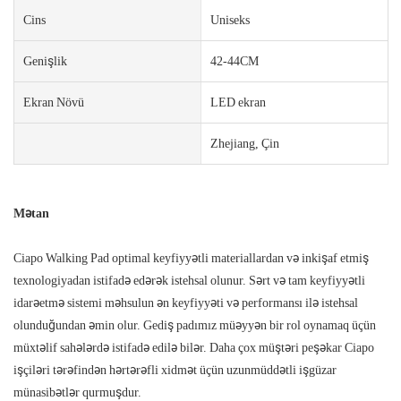
Cins
Uniseks
Genişlik
42-44CM
Ekran Növü
LED ekran
Zhejiang, Çin
Mətan
Ciapo Walking Pad optimal keyfiyyətli materiallardan və inkişaf etmiş
texnologiyadan istifadə edərək istehsal olunur. Sərt və tam keyfiyyətli
idarəetmə sistemi məhsulun ən keyfiyyəti və performansı ilə istehsal
olunduğundan əmin olur. Gediş padımız müəyyən bir rol oynamaq üçün
müxtəlif sahələrdə istifadə edilə bilər. Daha çox müştəri peşəkar Ciapo
işçiləri tərəfindən hərtərəfli xidmət üçün uzunmüddətli işgüzar
münasibətlər qurmuşdur.