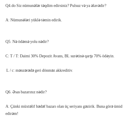
A: Çünki müxtəlif hədəf bazarı olan üç seriyanı gəzirik. Buna görə ümid 