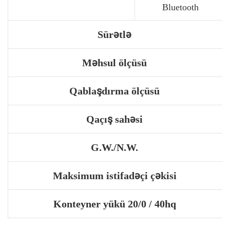
Bluetooth
Sürətlə
Məhsul ölçüsü
Qablaşdırma ölçüsü
Qaçış sahəsi
G.W./N.W.
Maksimum istifadəçi çəkisi
Konteyner yükü 20/0 / 40hq