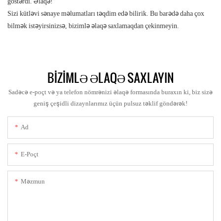
göstərdi. Əlaqə!
Sizi kütləvi sənaye məlumatları təqdim edə bilirik. Bu barədə daha çox
bilmək istəyirsinizsə, bizimlə əlaqə saxlamaqdan çekinmeyin.
BIZIMLƏ ƏLAQƏ SAXLAYIN
Sadəcə e-poçt və ya telefon nömrənizi əlaqə formasında buraxın ki, biz sizə
geniş çeşidli dizaynlarımız üçün pulsuz təklif göndərək!
Ad
E-Poçt
Məzmun