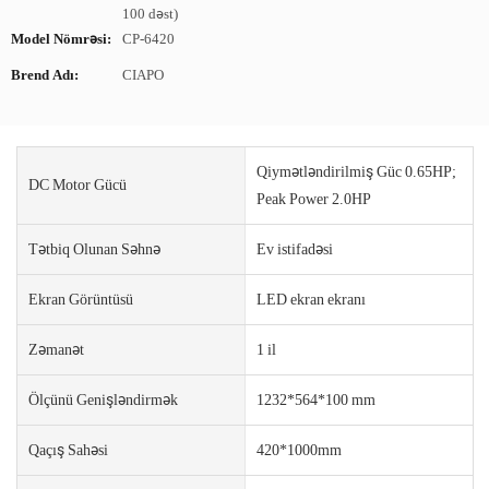
100 dəst)
Model Nömrəsi:
CP-6420
Brend Adı:
CIAPO
Qiymətləndirilmiş Güc 0.65HP;
DC Motor Gücü
Peak Power 2.0HP
Tətbiq Olunan Səhnə
Ev istifadəsi
Ekran Görüntüsü
LED ekran ekranı
Zəmanət
1 il
Ölçünü Genişləndirmək
1232*564*100 mm
Qaçış Sahəsi
420*1000mm