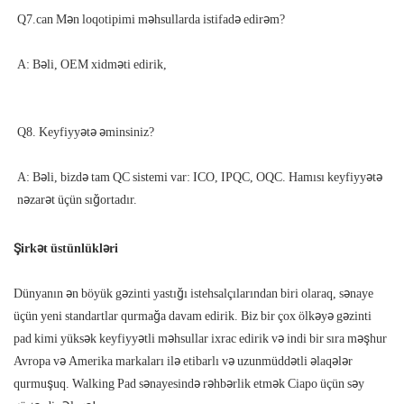
A: Bəli, bizdə tam QC sistemi var: ICO, IPQC, OQC. Hamısı keyfiyyətə 
Şirkət üstünlükləri
Dünyanın ən böyük gəzinti yastığı istehsalçılarından biri olaraq, sənaye
üçün yeni standartlar qurmağa davam edirik. Biz bir çox ölkəyə gəzinti
pad kimi yüksək keyfiyyətli məhsullar ixrac edirik və indi bir sıra məşhur
Avropa və Amerika markaları ilə etibarlı və uzunmüddətli əlaqələr
qurmuşuq. Walking Pad sənayesində rəhbərlik etmək Ciapo üçün səy