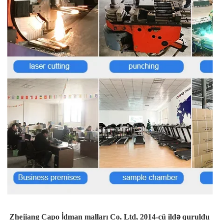
Zhejiang Capo İdman malları Co, Ltd, 2014-cü ildə quruldu 