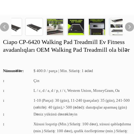
Ciapo CP-6420 Walking Pad Treadmill Ev Fitness
avadanlıqları OEM Walking Pad Treadmill ola bilər
Nümunələr:
$ 400.0 / parça | Min. Sifariş: 1 ədəd
:
Çin
:
L / c, d / a, d / p, t / t, Western Union, MoneyGram, Oa
:
1-10 (Parça): 30 (gün), 11-240 (parçalar): 35 (gün), 241-500
(səhifə): 40 (gün),> 500 (ədəd): danışıqlar aparmaq (gün)
:
Dəniz yükünü dəstəkləyin
:
Xüsusi loqotip (Min.) Sifariş: 100 dəst), xüsusi qablaşdırma
(min.) Sifariş: 100 dəst), qrafik özelleştirme (min.) Sifariş: