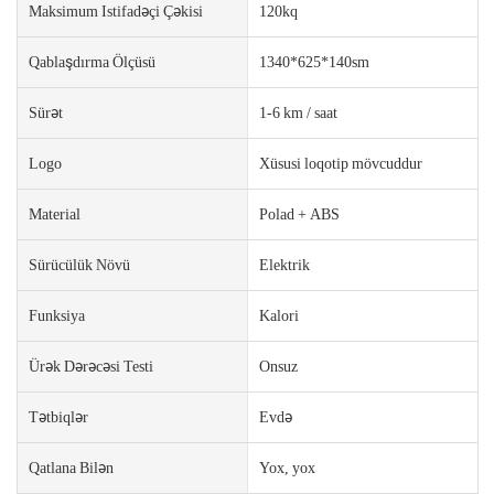
Maksimum Istifadəçi Çəkisi
120kq
Qablaşdırma Ölçüsü
1340*625*140sm
Sürət
1-6 km / saat
Logo
Xüsusi loqotip mövcuddur
Material
Polad + ABS
Sürücülük Növü
Elektrik
Funksiya
Kalori
Ürək Dərəcəsi Testi
Onsuz
Tətbiqlər
Evdə
Qatlana Bilən
Yox, yox