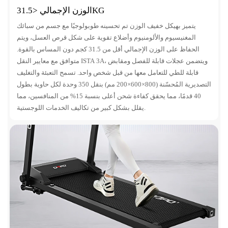
الوزن الإجمالي <31.5KG
يتميز بهيكل خفيف الوزن تم تحسينه طوبولوجيًا مع جسم من سبائك
المغنيسيوم والألومنيوم وأضلاع تقوية على شكل قرص العسل، ويتم
الحفاظ على الوزن الإجمالي أقل من 31.5 كجم دون المساس بالقوة.
متوافق مع معايير النقل ISTA 3A، ويتضمن عجلات قابلة للفصل ومقابض
قابلة للطي للتعامل معها من قبل شخص واحد. تسمح التعبئة والتغليف
التصديرية المُحسّنة (800×600×200 مم) بنقل 350 وحدة لكل حاوية بطول
40 قدمًا، مما يحقق كفاءة شحن أعلى بنسبة 15% من المنافسين، مما
يقلل بشكل كبير من تكاليف الخدمات اللوجستية.