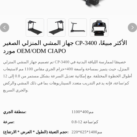
جهاز المشي المنزلي الصغير CP-3400 الأكثر مبيعًا،
مورد OEM/ODM CIAPO
تم تصميم جهاز المشي المنزلي CP-3400 خصيصًا لممارسة اللياقة البدنية في
المنزل، حيث يتميز بمساحة واسعة 400×حزام الجري مقاس 1100 مم لاستيعاب
أطوال الخطوة المختلفة. مع إمكانية تعديل السرعة بشكل مستمر من 0.8 إلى 12
كم/ساعة، فإنه يدعم التدريب متعدد السيناريوهات بما في ذلك المشي والركض
والجري السريع.
مم400*1100
منطقة الجري:
0.8-12 كم/ساعة
سرعة:
مم1400*625*220
حجم التعبئة (الطول * العرض * الارتفاع):