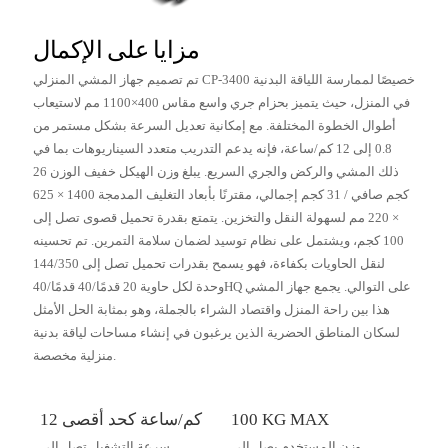
مزايا على الإكمال
تم تصميم جهاز المشي المنزلي CP-3400 خصيصًا لممارسة اللياقة البدنية
في المنزل، حيث يتميز بحزام جري واسع مقاس 400×1100 مم لاستيعاب
أطوال الخطوة المختلفة. مع إمكانية تعديل السرعة بشكل مستمر من
0.8 إلى 12 كم/ساعة، فإنه يدعم التدريب متعدد السيناريوهات بما في
ذلك المشي والركض والجري السريع. يبلغ وزن الهيكل خفيف الوزن 26
كجم صافي / 31 كجم إجمالي، مقترنًا بأبعاد التغليف المدمجة 1400 × 625
× 220 مم لسهولة النقل والتخزين. يتمتع بقدرة تحميل قصوى تصل إلى
100 كجم، ويشتمل على نظام توسيد لضمان سلامة التمرين. تم تحسينه
لنقل الحاويات بكفاءة، فهو يسمح بقدرات تحميل تصل إلى 144/350
وحدة لكل حاوية 20 قدمًا/40 قدمًا/40HQ على التوالي. يجمع جهاز المشي
هذا بين راحة المنزل واقتصاد الشراء بالجملة، وهو بمثابة الحل الأمثل
لسكان المناطق الحضرية الذين يرغبون في إنشاء مساحات لياقة بدنية
منزلية مخصصة.
100 KG MAX
12 كم/ساعة كحد أقصى
وزن المستخدم يصل إلى
سرعة التشغيل تصل إلى