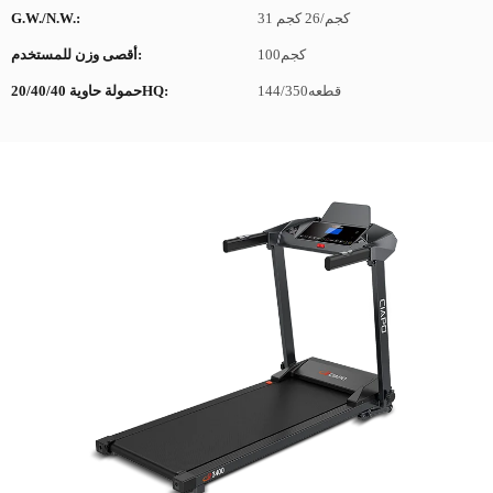
31 كجم/26 كجم
G.W./N.W.:
كجم100
أقصى وزن للمستخدم:
قطعه144/350
حمولة حاوية 20/40/40HQ: