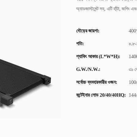
অ্যাডজাস্টমেন্ট সহ, এটি হাঁটা, জগিং এব
দৌড়ের জায়গা:
400
গতি:
০.৮-১
প্যাকিং আকার (L*W*H):
140
G.W./N.W.:
৩১ ক
সর্বোচ্চ ব্যবহারকারীর ওজন:
100
কন্টেইনার লোড 20/40/40HQ:
144/