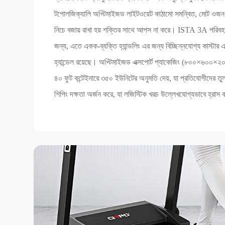
টপোলজিক্যালি অপ্টিমাইজড লাইটওয়েট কাঠামো সমন্বিত, মোট ওজ
নিচে বজায় রাখা হয় শক্তির সাথে আপস না করে। ISTA 3A পরিবহ
জন্য, এতে একক-ব্যক্তি হ্যান্ডলিং এর জন্য বিচ্ছিন্নযোগ্য কাস্টার 
হ্যান্ডেল রয়েছে। অপ্টিমাইজড এক্সপোর্ট প্যাকেজিং (৮০০×৬০০×২০
৪০ ফুট কন্টেইনারে ৩৫০ ইউনিটের অনুমতি দেয়, যা প্রতিযোগীদের তু
শিপিং দক্ষতা অর্জন করে, যা লজিস্টিক খরচ উল্লেখযোগ্যভাবে হ্রাস