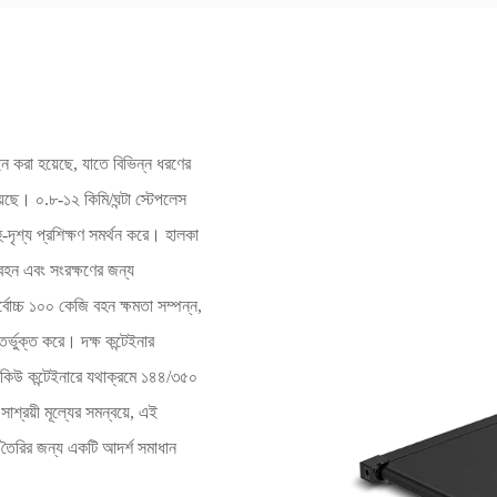
করা হয়েছে, যাতে বিভিন্ন ধরণের
়েছে। ০.৮-১২ কিমি/ঘন্টা স্টেপলেস
ু-দৃশ্য প্রশিক্ষণ সমর্থন করে। হালকা
ন এবং সংরক্ষণের জন্য
বোচ্চ ১০০ কেজি বহন ক্ষমতা সম্পন্ন,
তর্ভুক্ত করে। দক্ষ কন্টেইনার
কিউ কন্টেইনারে যথাক্রমে ১৪৪/৩৫০
াশ্রয়ী মূল্যের সমন্বয়ে, এই
স তৈরির জন্য একটি আদর্শ সমাধান