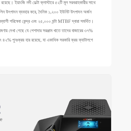
 রয়েছে। ইয়াংজি নদী ডেল্টা ক্লাস্টারে ৫২টি মূল সরবরাহকারীর সাথে
র লিন উৎপাদন ব্যবহার করে, দৈনিক ১,২০০ ইউনিট উৎপাদন অর্জন
ব্যাপী পরিষেবা কেন্দ্র এবং ২৫,০০০ ঘন্টা MTBF দ্বারা সমর্থিত।
বেষণায় দেখা গেছে যে পেশাদার সরঞ্জাম খাতে তাদের বাজারের ৩৭%
বং ৪২% পুনঃক্রয় হার রয়েছে, যা একাধিক সরকারি ক্রয় ক্যাটালগে