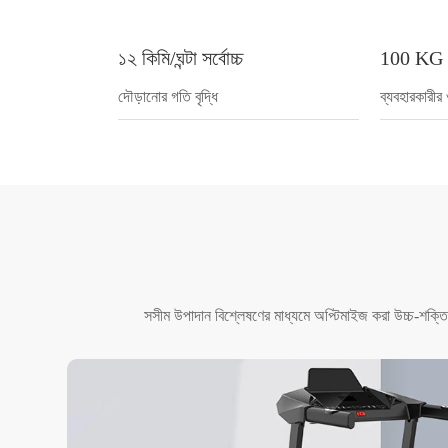
১২ কিমি/ঘন্টা সর্বোচ্চ
100 K
দৌড়ানোর গতি বৃদ্ধি
ব্যবহারকারীর 
সসীম উপাদান বিশ্লেষণের মাধ্যমে অপ্টিমাইজ করা উচ্চ-শক্তির ক