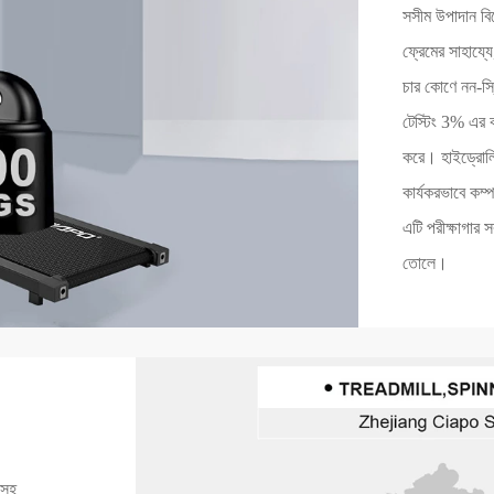
সসীম উপাদান বিশ
ফ্রেমের সাহায্যে
চার কোণে নন-স্
টেস্টিং 3% এর 
করে। হাইড্রোলিক
কার্যকরভাবে কম্
এটি পরীক্ষাগার সর
তোলে।
 সহ