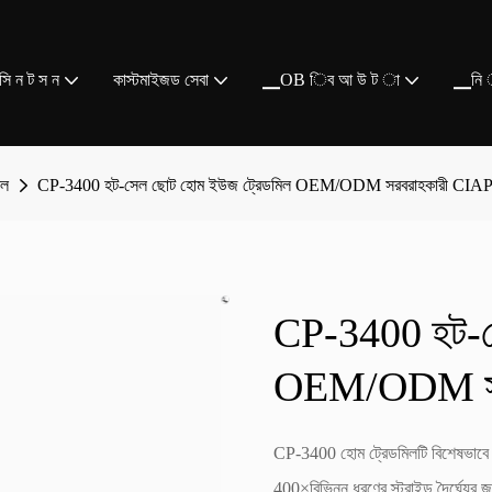
ি ন ট স ন
কাস্টমাইজড সেবা
▁OB িব আ উ ট া
▁নি 
িল
CP-3400 হট-সেল ছোট হোম ইউজ ট্রেডমিল OEM/ODM সরবরাহকারী CIA
CP-3400 হট-স
OEM/ODM সর
CP-3400 হোম ট্রেডমিলটি বিশেষভাবে বা
400×বিভিন্ন ধরণের স্ট্রাইড দৈর্ঘ্যের জ