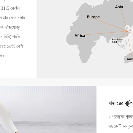
ন 31.5 কেজির
ন মান মেনে চলার
এবং ভাঁজযোগ্য
০ মিমি) প্রতি
লনায় ১৫% বেশি
 করে।
বাজারের ঝুঁক
৫ প্রজন্মের পুন
সহ ১৮টি আন্তর্