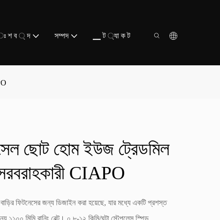
ঃ শ ব ্ দ
সম্পদ
▁ ট ্যা ক ট
PO
েল ছোট হোম ইউজ ট্রেডমিল
বরাহকারী CIAPO
ড়ির ফিটনেসের জন্য ডিজাইন করা হয়েছে, যার মধ্যে একটি প্রশস্ত
ন্য ১১০০ মিমি রানিং বেল্ট। ০.৮-১২ কিমি/ঘন্টা স্টেপলেস স্পিড