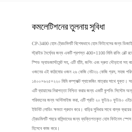
কমলেটিশনের তুলনায় সুবিধা
CP-3400 হোম ট্রেডমিলটি বিশেষভাবে হোম ফিটনেসের জন্য ডিজাইন 
স্ট্রাইড দৈর্ঘ্যের জন্য একটি প্রশস্ত 400×1100 মিমি রানিং বেল্ট রয
স্পিড অ্যাডজাস্টমেন্ট সহ, এটি হাঁটা, জগিং এবং দ্রুত দৌড়ানো সহ বহ
ওজনের এই কাঠামোর ওজন ২৬ কেজি নেট/৩১ কেজি গ্রস, সহজ পরিবহ
১৪০০×৬২৫×২২০ মিমি কম্প্যাক্ট প্যাকেজিং মাত্রার সাথে যুক্ত। সর্
এটি ব্যায়ামের নিরাপত্তা নিশ্চিত করার জন্য একটি কুশনিং সিস্টেম অন্
পরিবহনের জন্য অপ্টিমাইজ করা, এটি প্রতি ২০ ফুট/৪০ ফুট/৪০ এইচ
ইউনিট লোডিং ক্ষমতা প্রদান করে। বাড়ির সুবিধার সাথে বাল্ক ক্রয়ের স
ট্রেডমিলটি শহুরে বাসিন্দাদের জন্য ব্যক্তিগতকৃত হোম ফিটনেস স্পে
হিসেবে কাজ করে।