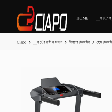
HOME
▁প ো র্ স
Ciapo
▁প ো র্ সি ন ট স ন
সিয়াপো ট্রেডমিল
হোম ট্রেডম