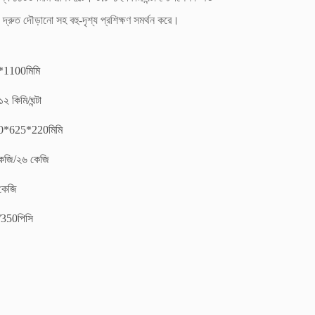
ং দ্রুত দৌড়ানো সহ বহু-দৃশ্য প্রশিক্ষণ সমর্থন করে।
*1100মিমি
২ কিমি/ঘন্টা
0*625*220মিমি
েজি/২৬ কেজি
কেজি
350পিসি