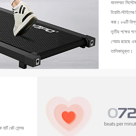
মানসম্মত সিস্টেম
টয়োটা-স্টাইলে
করা। ৮৬টি বিশ্ব
তৃতীয় পক্ষের গ
শেয়ার রয়েছে এ
তালিকাভুক্ত।
হার্ট রেট সেন্সর