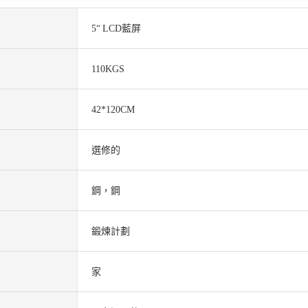
5“ LCD藍屏
110KGS
42*120CM
選修的
鋼，鋼
鍛煉計劃
家