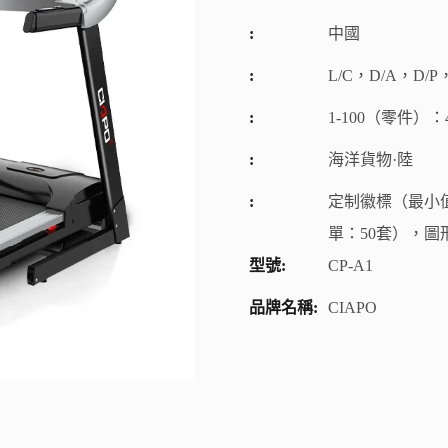
:
中國
:
L/C，D/A，D/P，
:
1-100（零件）
:
海洋貨物·陸
:
定制徽標（最小值
單：50套），圖
型號:
CP-A1
品牌名稱:
CIAPO