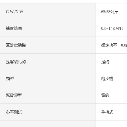
G.W./N.W.:
65/58公斤
速度範圍
0.8~14KM/H
直流電動機
額定功率：0.8p
是客製化的
是的
類型
跑步機
駕駛類型
電的
心率測試
手持式