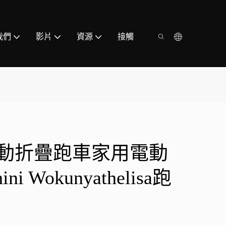
我們
影片
資源
接觸
動折疊跑車家用電動
i Wokunyathelisa跑