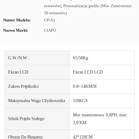
zestawów), Personalizacja grafiki (Min. Zamówienie:
50 zestawów)
Numer Modelu:
CP-A1
Nazwa Marki:
CIAPO
G.W./N.W.:
65/58Kg
Ekran LCD
Ekran LCD LCD
Zakres Prędkości
0.8~14KM/H
Maksymalna Waga Użytkownika
110KGS
Moc znamionowa: 0,8PH; moc:
Silnik Prądu Stałego
2,0 KM
Obszar Do Biegania
42*120CM