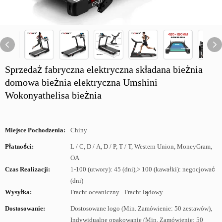
Sprzedaż fabryczna elektryczna składana bieżnia
domowa bieżnia elektryczna Umshini
Wokonyathelisa bieżnia
Miejsce Pochodzenia:
Chiny
Płatności:
L / C, D / A, D / P, T / T, Western Union, MoneyGram,
OA
Czas Realizacji:
1-100 (utwory): 45 (dni),> 100 (kawałki): negocjować
(dni)
Wysyłka:
Fracht oceaniczny · Fracht lądowy
Dostosowanie:
Dostosowane logo (Min. Zamówienie: 50 zestawów),
Indywidualne opakowanie (Min. Zamówienie: 50