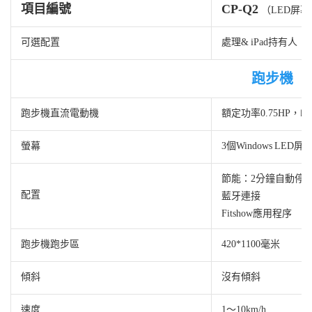
項目編號
CP-Q2
（LED屏
可選配置
處理& iPad持有人
跑步機
跑步機直流電動機
額定功率0.75HP，峰
螢幕
3個Windows LED
節能：2分鐘自動停
配置
藍牙連接
Fitshow應用程序
跑步機跑步區
420*1100毫米
傾斜
沒有傾斜
速度
1〜10km/h