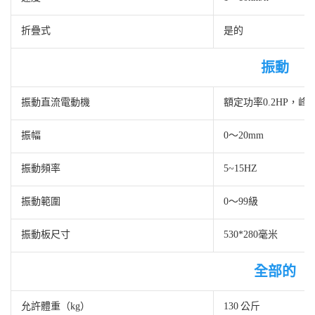
折疊式
是的
振動
振動直流電動機
額定功率0.2HP，峰值
振幅
0〜20mm
振動頻率
5~15HZ
振動範圍
0〜99級
振動板尺寸
530*280毫米
全部的
允許體重（kg）
130 公斤