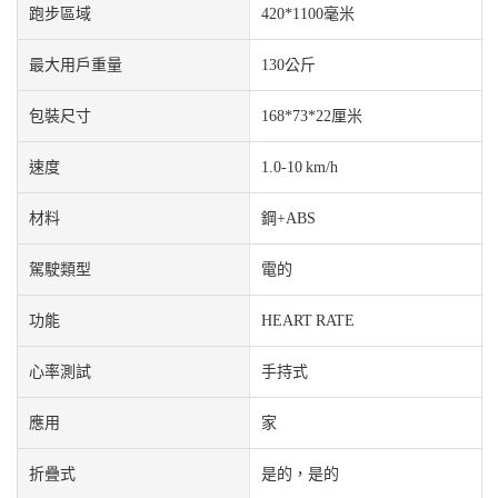
跑步區域
420*1100毫米
最大用戶重量
130公斤
包裝尺寸
168*73*22厘米
速度
1.0-10 km/h
材料
鋼+ABS
駕駛類型
電的
功能
HEART RATE
心率測試
手持式
應用
家
折疊式
是的，是的