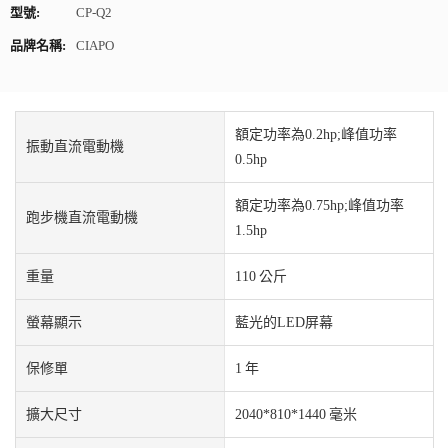
型號:
CP-Q2
品牌名稱:
CIAPO
額定功率為0.2hp;峰值功率
振動直流電動機
0.5hp
額定功率為0.75hp;峰值功率
跑步機直流電動機
1.5hp
重量
110 公斤
螢幕顯示
藍光的LED屏幕
保修單
1 年
擴大尺寸
2040*810*1440 毫米