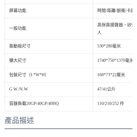
屏幕功能
時間/距離/脈衝/卡路
高保真揚聲器，矽油易於
一般功能
人
振動板尺寸
530*280毫米
擴大尺寸
1740*750*1370毫米
包裝尺寸（L*W*H）
168*73*22厘米
G.W./N.W.
47/41公斤
容器負載20GP/40GP/40HQ
110/210/252 件
產品描述