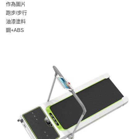
作為圖片
跑步/步行
油漆塗料
鋼+ABS