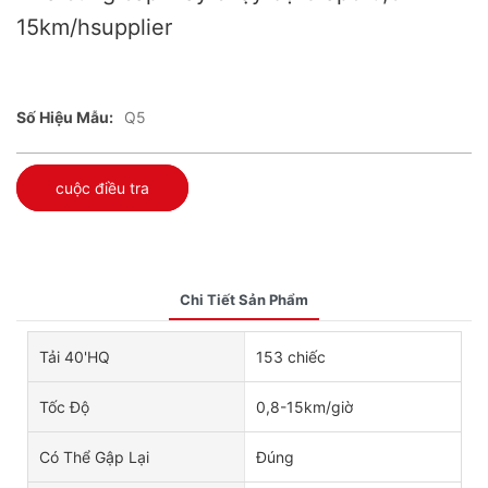
15km/hsupplier
Số Hiệu Mẫu:
Q5
cuộc điều tra
Chi Tiết Sản Phẩm
Tải 40'HQ
153 chiếc
Tốc Độ
0,8-15km/giờ
Có Thể Gập Lại
Đúng