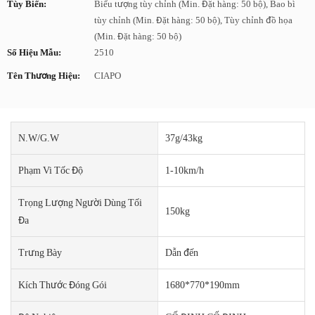
Tùy Biến:
Biểu tượng tùy chỉnh (Min. Đặt hàng: 50 bộ), Bao bì
tùy chỉnh (Min. Đặt hàng: 50 bộ), Tùy chỉnh đồ họa
(Min. Đặt hàng: 50 bộ)
Số Hiệu Mẫu:
2510
Tên Thương Hiệu:
CIAPO
N.W/G.W
37g/43kg
Phạm Vi Tốc Độ
1-10km/h
Trọng Lượng Người Dùng Tối
150kg
Đa
Trưng Bày
Dẫn đến
Kích Thước Đóng Gói
1680*770*190mm