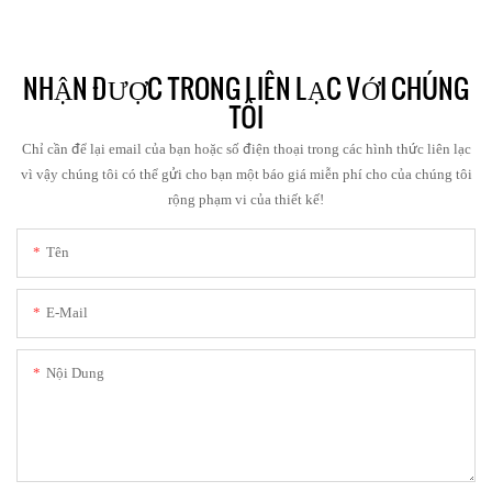
NHẬN ĐƯỢC TRONG LIÊN LẠC VỚI CHÚNG
TÔI
Chỉ cần để lại email của bạn hoặc số điện thoại trong các hình thức liên lạc
vì vậy chúng tôi có thể gửi cho bạn một báo giá miễn phí cho của chúng tôi
rộng phạm vi của thiết kế!
Tên
E-Mail
Nội Dung