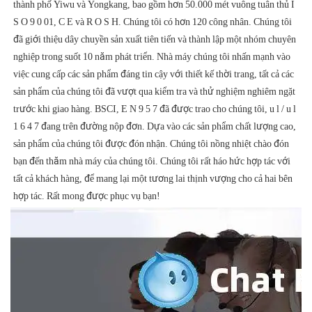
thành phố Yiwu và Yongkang, bao gồm hơn 50.000 mét vuông tuân thủ I 
S O 9 0 01, C E và R O S H. Chúng tôi có hơn 120 công nhân. Chúng tôi 
đã giới thiệu dây chuyền sản xuất tiên tiến và thành lập một nhóm chuyên 
nghiệp trong suốt 10 năm phát triển. Nhà máy chúng tôi nhấn mạnh vào 
việc cung cấp các sản phẩm đáng tin cậy với thiết kế thời trang, tất cả các 
sản phẩm của chúng tôi đã vượt qua kiểm tra và thử nghiệm nghiêm ngặt 
trước khi giao hàng. BSCI, E N 9 5 7 đã được trao cho chúng tôi, u l / u l 
1 6 4 7 đang trên đường nộp đơn. Dựa vào các sản phẩm chất lượng cao, 
sản phẩm của chúng tôi được đón nhận. Chúng tôi nồng nhiệt chào đón 
bạn đến thăm nhà máy của chúng tôi. Chúng tôi rất háo hức hợp tác với 
tất cả khách hàng, để mang lại một tương lai thịnh vượng cho cả hai bên 