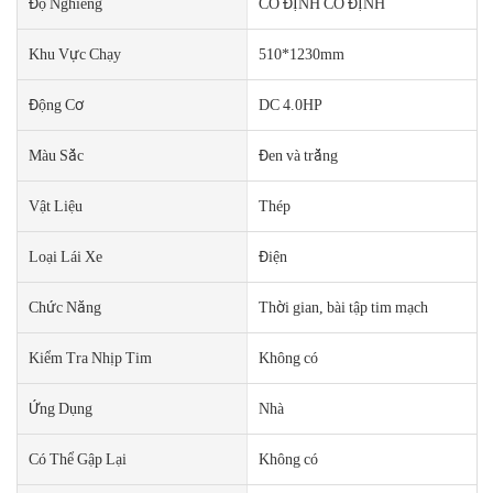
Độ Nghiêng
CỐ ĐỊNH CỐ ĐỊNH
Khu Vực Chạy
510*1230mm
Động Cơ
DC 4.0HP
Màu Sắc
Đen và trắng
Vật Liệu
Thép
Loại Lái Xe
Điện
Chức Năng
Thời gian, bài tập tim mạch
Kiểm Tra Nhịp Tim
Không có
Ứng Dụng
Nhà
Có Thể Gập Lại
Không có