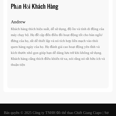
Phản Hồi Khách Hàng
Andrew
Danie
Khách hàng thích hiệu suất, dễ sử dụng, độ ồn và tính di động của
1. Đóng
máy chạy bộ. Họ đề cập đến điều đó hoạt động tốt cho bàn ngồi/
2. Tất 
đứng của họ, rất dễ thiết lập và nó tích hợp liền mạch vào thói
3. Lắp 
quen hàng ngày của họ. Họ đánh giá cao hoạt động yên tĩnh và
4. Rất 
kích thước nhỏ gọn giúp bạn dễ dàng lưu trữ khi không sử dụng.
5. Dễ s
Khách hàng cũng thích điều khiển từ xa, nói rằng nó rất hữu ích và
thuận tiện
Bản quyền © 2025 Công ty TNHH Đồ thể thao Chiết Giang Ciapo |
Sơ