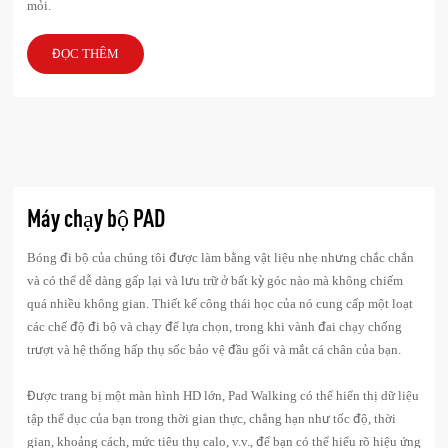
mỏi.
ĐỌC THÊM
Máy chạy bộ PAD
Bóng đi bộ của chúng tôi được làm bằng vật liệu nhẹ nhưng chắc chắn
và có thể dễ dàng gấp lại và lưu trữ ở bất kỳ góc nào mà không chiếm
quá nhiều không gian. Thiết kế công thái học của nó cung cấp một loạt
các chế độ đi bộ và chạy để lựa chọn, trong khi vành đai chạy chống
trượt và hệ thống hấp thụ sốc bảo vệ đầu gối và mắt cá chân của bạn.
Được trang bị một màn hình HD lớn, Pad Walking có thể hiển thị dữ liệu
tập thể dục của bạn trong thời gian thực, chẳng hạn như tốc độ, thời
gian, khoảng cách, mức tiêu thụ calo, v.v., để bạn có thể hiểu rõ hiệu ứng