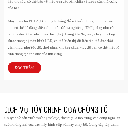
hấp thụ sốc, có thể bảo vệ hiệu quả các bàn chân và khớp của thú cưng
của bạn.
Máy chạy bộ PET được trang bị bảng điều khiển thông minh, vì vậy
bạn có thể dễ dàng điều chỉnh tốc độ và nghiêng để đáp ứng nhu cầu
tập thể dục khác nhau của thú cưng. Trong khi đó, máy chạy bộ cũng
được trang bị màn hình LED, có thể hiển thị dữ liệu tập thể dục thời
gian thực, như tốc độ, thời gian, khoảng cách, v.v., để bạn có thể hiểu rõ
tình trạng tập thể dục của thú cưng.
ĐỌC THÊM
DỊCH VỤ TÙY CHỈNH CỦA CHÚNG TÔI
Chuyên về sản xuất thiết bị thể dục, đặc biệt là tập trung vào công nghệ áp
suất không khí của các máy hình elip và máy chạy bộ. Cung cấp tùy chỉnh