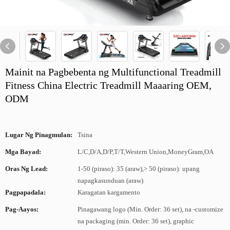
Mainit na Pagbebenta ng Multifunctional Treadmill
Fitness China Electric Treadmill Maaaring OEM,
ODM
Lugar Ng Pinagmulan:
Tsina
Mga Bayad:
L/C,D/A,D/P,T/T,Western Union,MoneyGram,OA
Oras Ng Lead:
1-50 (piraso): 35 (araw),> 50 (piraso): upang
napagkasunduan (araw)
Pagpapadala:
Karagatan kargamento
Pag-Aayos:
Pinagawang logo (Min. Order: 36 set), na -customize
na packaging (min. Order: 36 set), graphic