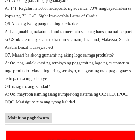
Q5. Ano ang paraan ng pagbabayad?
A: T/T: Regular na 30% na deposito ng advance, 70% magbayad laban sa
kopya ng BL. L/C: Sight Irrevocable Letter of Credit.
Q6.Ano ang iyong pangunahing merkado?
A: Pangunahing nakatuon kami sa merkado sa ibang bansa, na nai -export
sa US.uk.Germany.spain.india.iran.vietnam, Thailand, Malaysia, Saudi
Arabia.Brazil.Turkey.au ect.
Q7. Maaari ba akong gumamit ng aking logo sa mga produkto?
A: Oo, nag -aalok kami ng serbisyo ng paggamit ng logo ng customer sa
mga produkto. Maraming uri ng serbisyo, mangyaring makipag -ugnay sa
akin para sa mga detalye.
Q8. nasiguro ang kalidad?
A: Oo, mayroon kaming isang kumpletong sistema ng QC: ICO, IPQC.
OQC. Masisiguro nito ang iyong kalidad.
Mainit na pagbebenta