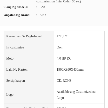
customization (min. Order: 36 set)
Bilang Ng Modelo:
CP-A8
Pangalan Ng Brand:
CIAPO
Kasunduan Sa Pagbabayad
T/T;L/C
Is_customize
Oon
Moto
4.0 HP DC
Laki Ng Karton
1900X930X430mm
Sertipikasyon
CE, ROHS
Available ang Customized na
Logo
Logo