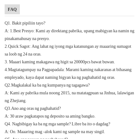
FAQ
Q1. Bakit pipiliin tayo?
A: 1.Best Presyo: Kami ay direktang pabrika, upang mabigyan ka namin ng
pinakamahusay na presyo.
2.Quick Sagot: Ang lahat ng iyong mga katanungan ay maaaring sumagot
sa loob ng 24 na oras.
3. Maaari kaming makagawa ng higit sa 20000pcs bawat buwan.
4.Magtatagumpay na Pagpapadala: Marami kaming nakaranas at bihasang
empleyado, kaya dapat naming bigyan ka ng paghahatid ng oras.
Q2.Magkalakal ka ba ng kumpanya ng tagagawa?
A: Kami ay pabrika mula noong 2015, na matatagpuan sa Jinhua, lalawigan
ng Zhejiang.
Q3.Ano ang oras ng paghahatid?
A: 30 araw pagkatapos ng deposito sa aming bangko.
Q4. Nagbibigay ka ba ng mga sample? Libre ba ito o dagdag?
A: Oo. Maaaring mag -alok kami ng sample na may singil.