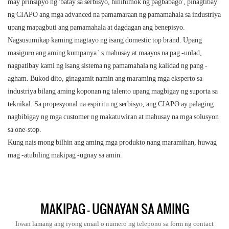
may prinsipyo ng 'batay sa serbisyo, hinihimok ng pagbabago', pinagtibay
ng CIAPO ang mga advanced na pamamaraan ng pamamahala sa industriya
upang mapagbuti ang pamamahala at dagdagan ang benepisyo.
Nagsusumikap kaming magtayo ng isang domestic top brand. Upang
masiguro ang aming kumpanya ' s mahusay at maayos na pag -unlad,
nagpatibay kami ng isang sistema ng pamamahala ng kalidad ng pang -
agham. Bukod dito, ginagamit namin ang maraming mga eksperto sa
industriya bilang aming koponan ng talento upang magbigay ng suporta sa
teknikal. Sa propesyonal na espiritu ng serbisyo, ang CIAPO ay palaging
nagbibigay ng mga customer ng makatuwiran at mahusay na mga solusyon
sa one-stop.
Kung nais mong bilhin ang aming mga produkto nang maramihan, huwag
mag -atubiling makipag -ugnay sa amin.
MAKIPAG - UGNAYAN SA AMING
Iiwan lamang ang iyong email o numero ng telepono sa form ng contact