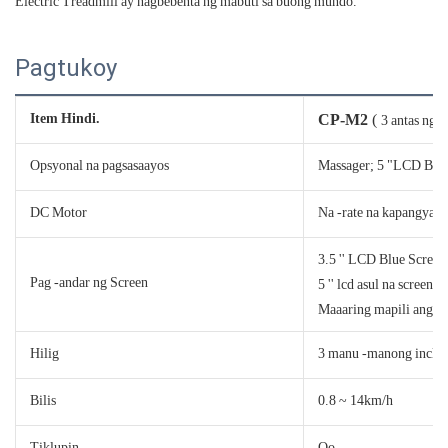
Electric Treadmill ay nagbebenta ng mabuti sa buong mundo.
Pagtukoy
Item Hindi.
CP-M2
(
3 antas ng 
Opsyonal na pagsasaayos
Massager; 5 "LCD Blue
DC Motor
Na -rate na kapangyari
3.5 '' LCD Blue Screen
Pag -andar ng Screen
5 '' lcd asul na screen o
Maaaring mapili ang L
Hilig
3 manu -manong incline
Bilis
0.8 ~ 14km/h
Tiklupin
Oo