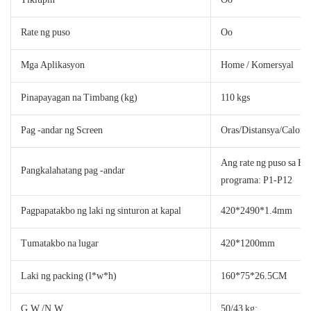
Rate ng puso
Oo
Mga Aplikasyon
Home / Komersyal
Pinapayagan na Timbang (kg)
110 kgs
Pag -andar ng Screen
Oras/Distansya/Calorie
Ang rate ng puso sa Ha
Pangkalahatang pag -andar
programa: P1-P12
Pagpapatakbo ng laki ng sinturon at kapal
420*2490*1.4mm
Tumatakbo na lugar
420*1200mm
Laki ng packing (l*w*h)
160*75*26.5CM
G.W./N.W.
50/43 kg;