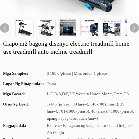
Ciapo m2 bagong disenyo electric treadmill home
use treadmill auto incline treadmill
Mga Samples:
$ 180.0/piraso | Min. order: 1 piraso
Lugar Ng Pinagmulan:
Tsina
Mga Bayad:
L/C,D/A,D/P,T/T,Western Union,MoneyGram,OA
Oras Ng Lead:
1-145 (piraso): 30 (araw), 146-700 (piraso): 35
(araw), 701-1000 (piraso): 40 (araw),> 1000 (piraso):
upang napagkasunduan (araw)
Pagpapadala:
Express · Karagatan ng kargamento · Land freight ·
Air freight