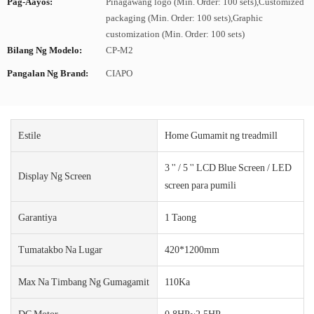
Pag-Aayos:
Pinagawang logo (Min. Order: 100 sets),Customized
packaging (Min. Order: 100 sets),Graphic
customization (Min. Order: 100 sets)
Bilang Ng Modelo:
CP-M2
Pangalan Ng Brand:
CIAPO
Estile
Home Gumamit ng treadmill
3 '' / 5 '' LCD Blue Screen / LED
Display Ng Screen
screen para pumili
Garantiya
1 Taong
Tumatakbo Na Lugar
420*1200mm
Max Na Timbang Ng Gumagamit
110Ka
DC Motor
0.8HP~2.5HP