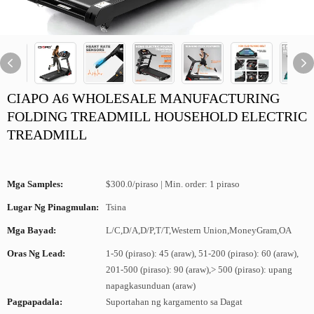
CIAPO A6 WHOLESALE MANUFACTURING
FOLDING TREADMILL HOUSEHOLD ELECTRIC
TREADMILL
Mga Samples:
$300.0/piraso | Min. order: 1 piraso
Lugar Ng Pinagmulan:
Tsina
Mga Bayad:
L/C,D/A,D/P,T/T,Western Union,MoneyGram,OA
Oras Ng Lead:
1-50 (piraso): 45 (araw), 51-200 (piraso): 60 (araw),
201-500 (piraso): 90 (araw),> 500 (piraso): upang
napagkasunduan (araw)
Pagpapadala:
Suportahan ng kargamento sa Dagat