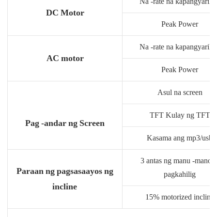
Na -rate na kapangyariha
DC Motor
Peak Power
Na -rate na kapangyariha
AC motor
Peak Power
Asul na screen
TFT Kulay ng TFT
Pag -andar ng Screen
Kasama ang mp3/usb
3 antas ng manu -manon
Paraan ng pagsasaayos ng
pagkahilig
incline
15% motorized incline