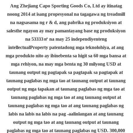
Ang Zhejiang Capo Sporting Goods Co, Ltd ay itinatag 
noong 2014 at isang propesyonal na tagagawa ng treadmill 
na nagsasama ng r & d, ang pabrika ng produksiyon at 
salesthe ngayon ay may pamantayang base ng produksiyon 
na 53333㎡ na may 25 independiyenteng 
intellectualProperty patentadong mga teknolohiya, at ang 
mga produkto nito ay ibinebenta sa higit sa 60 mga bansa at 
mga rehiyon, na may mga benta ng 30 milyong USD at 
taunang output ng pagtapak sa pagtapak sa pagtapak at 
taunang paglabas ng mga tao at taunang output at taunang 
output ng mga tapakan at taunang paglabas ng mga tao at 
taunang paglabas ng mga tao at ang taunang output at 
taunang paglabas ng mga tao at ang taunang paglabas ng 
labis na labis na labis na pag -aalinlangan at ang taunang 
output ng mga tao at ang taunang output at taunang 
paglabas ng mga tao at taunang paglabas ng USD. 300,000 