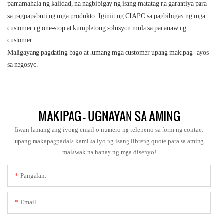
pamamahala ng kalidad, na nagbibigay ng isang matatag na garantiya para
sa pagpapabuti ng mga produkto. Iginiit ng CIAPO sa pagbibigay ng mga
customer ng one-stop at kumpletong solusyon mula sa pananaw ng
customer.
Maligayang pagdating bago at lumang mga customer upang makipag -ayos
sa negosyo.
MAKIPAG - UGNAYAN SA AMING
Iiwan lamang ang iyong email o numero ng telepono sa form ng contact
upang makapagpadala kami sa iyo ng isang libreng quote para sa aming
malawak na hanay ng mga disenyo!
Pangalan:
Email