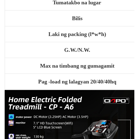
Tumatakbo na lugar
Bilis
Laki ng packing (l*w*h)
G.W./N.W.
Max na timbang ng gumagamit
Pag -load ng lalagyan 20/40/40hq