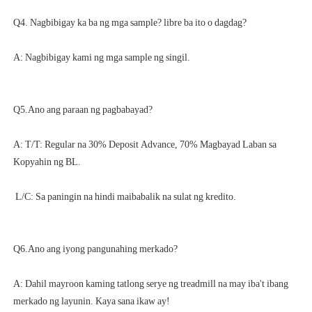
A: T/T: Regular na 30% Deposit Advance, 70% Magbayad Laban sa 
A: Dahil mayroon kaming tatlong serye ng treadmill na may iba't ibang 