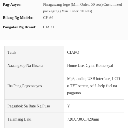
Pag-Aayos:
Pinagawang logo (Min. Order: 50 sets),Customized
packaging (Min. Order: 50 sets)
Bilang Ng Modelo:
CP-A6
Pangalan Ng Brand:
CIAPO
Tatak
CIAPO
Naaangkop Na Eksena
Home Use, Gym, Komersyal
Mp3, audio, USB interface, LCD
Iba Pang Pagsasaayos
o TFT screen, self -help fuel na
pagpuno
Pagsubok Sa Rate Ng Puso
Y
Talamang Laki
720X730X1420mm