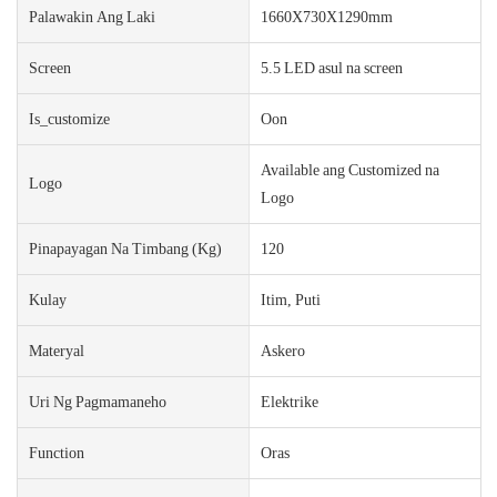
Palawakin Ang Laki
1660X730X1290mm
Screen
5.5 LED asul na screen
Is_customize
Oon
Available ang Customized na
Logo
Logo
Pinapayagan Na Timbang (kg)
120
Kulay
Itim, Puti
Materyal
Askero
Uri Ng Pagmamaneho
Elektrike
Function
Oras