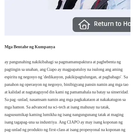
Mga Bentahe ng Kumpanya
ay pangunahing nakikibahagi sa pagmamanupaktura at pagbebenta ng
pagtingin sa unahan, ang Ciapo ay magpapatuloy na isulong ang aming
espiritu ng negosyo ng 'dedikasyon, pakikipagtulungan, at pagbabago'. Sa
panahon ng operasyon ng negosyo, binibigyang pansin namin ang mga tao
at kalidad at nagtataguyod din kami ng pamamahala na batay sa sinseridad.
Sa pag -unlad, nasamsam namin ang mga pagkakataon at nakakatugon sa
mga hamon. Sa advanced na sci-tech at isang mahusay na tatak,
nagsusumikap kaming lumikha ng isang nangungunang tatak at maging
isang tagapag-una sa industriya. Ang CIAPO ay may isang koponan ng
pag-unlad ng produkto ng first-class at isang propesyonal na koponan ng