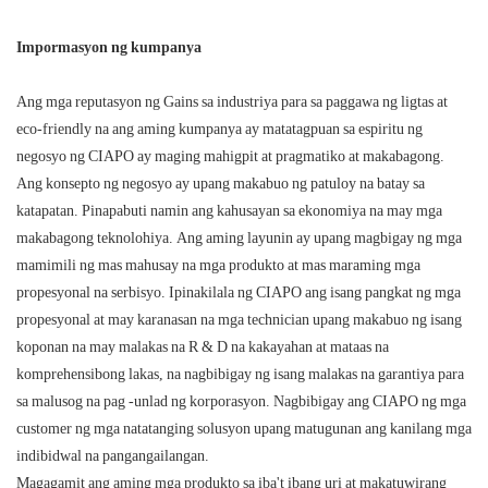
Impormasyon ng kumpanya
Ang mga reputasyon ng Gains sa industriya para sa paggawa ng ligtas at
eco-friendly na ang aming kumpanya ay matatagpuan sa espiritu ng
negosyo ng CIAPO ay maging mahigpit at pragmatiko at makabagong.
Ang konsepto ng negosyo ay upang makabuo ng patuloy na batay sa
katapatan. Pinapabuti namin ang kahusayan sa ekonomiya na may mga
makabagong teknolohiya. Ang aming layunin ay upang magbigay ng mga
mamimili ng mas mahusay na mga produkto at mas maraming mga
propesyonal na serbisyo. Ipinakilala ng CIAPO ang isang pangkat ng mga
propesyonal at may karanasan na mga technician upang makabuo ng isang
koponan na may malakas na R & D na kakayahan at mataas na
komprehensibong lakas, na nagbibigay ng isang malakas na garantiya para
sa malusog na pag -unlad ng korporasyon. Nagbibigay ang CIAPO ng mga
customer ng mga natatanging solusyon upang matugunan ang kanilang mga
indibidwal na pangangailangan.
Magagamit ang aming mga produkto sa iba't ibang uri at makatuwirang