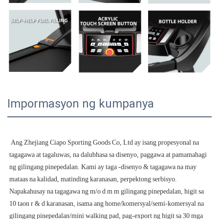
Impormasyon ng kumpanya
 Ang Zhejiang Ciapo Sporting Goods Co, Ltd ay isang propesyonal na 
tagagawa at tagaluwas, na dalubhasa sa disenyo, paggawa at pamamahagi 
ng gilingang pinepedalan. Kami ay taga -disenyo & tagagawa na may 
mataas na kalidad, matinding karanasan, perpektong serbisyo. 
Napakahusay na tagagawa ng m/o d m m gilingang pinepedalan, higit sa 
10 taon r & d karanasan, isama ang home/komersyal/semi-komersyal na 
gilingang pinepedalan/mini walking pad, pag-export ng higit sa 30 mga 