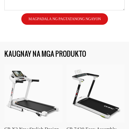
MAGPADALA NG PAGTATANONG NGAYON
KAUGNAY NA MGA PRODUKTO