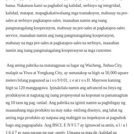
bansa. Nakatuon kami sa paghabol ng kalidad, serbisyo ng integridad, 
kalidad, matapat, mapagkakatiwalaang mga transaksyon, mahusay na pre-
sales at serbisyo pagkatapos-sales, inaasahan namin ang isang 
pangmatagalang kooperasyon, mahusay na pre-sales at pagkatapos-sales 
service, inaasahan namin ang isang pangmatagalang kooperasyon, 
mahusay na mga pre-sales at pagkatapos-sales na serbisyo, inaasahan 
 Ang aming pabrika na matatagpuan sa lugar ng Wucheng, Jinhua City, 
malapit sa Yiwu at Yongkang City, ay sumasakop sa higit sa 50,000 square 
meters bilang pagsunod sa i s o 9 0 01, c e at r o s H. Mayroon kaming 
higit sa 120 manggagawa. Ipinakilala namin ang advanced na linya ng 
produksyon at nagtatag ng isang propesyonal na koponan sa pamamagitan 
ng 10 taon ng pag -unlad. Ang pabrika na iginiit namin sa pagbibigay ng 
maaasahang mga produkto na may naka -istilong disenyo, ang lahat ng 
aming mga produkto ay naipasa ang mahigpit na inspeksyon at pagsubok 
bago ang pagpapadala. Ang BSCI, E N 9 5 7 ay iginawad sa amin, u l / u l 
1 6 4 7 ay nasa paraan ng pag -apply. Umaasa sa mga de -kalidad na 