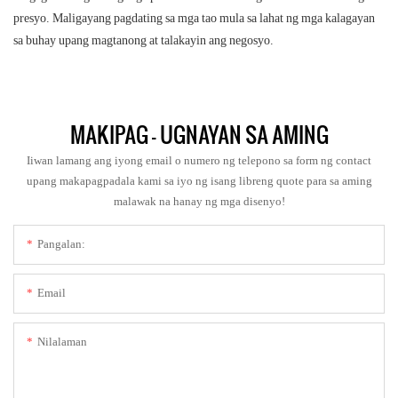
presyo. Maligayang pagdating sa mga tao mula sa lahat ng mga kalagayan
sa buhay upang magtanong at talakayin ang negosyo.
MAKIPAG - UGNAYAN SA AMING
Iiwan lamang ang iyong email o numero ng telepono sa form ng contact
upang makapagpadala kami sa iyo ng isang libreng quote para sa aming
malawak na hanay ng mga disenyo!
Pangalan:
Email
Nilalaman