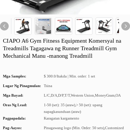
CIAPO A6 Gym Fitness Equipment Komersyal na
Treadmills Tagagawa ng Runner Treadmill Gym
Mechanical Manu -manong Treadmill
Mga Samples:
$ 300.0/Itakda | Min. order: 1 set
Lugar Ng Pinagmulan:
Tsina
Mga Bayad:
L/C,D/A,D/P,T/T,Western Union,MoneyGram,OA
Oras Ng Lead:
1-50 (set): 35 (araw),> 50 (set): upang
napagkasunduan (araw)
Pagpapadala:
Karagatan kargamento
Pag-Aayos:
Pinagawang logo (Min. Order: 50 sets),Customized