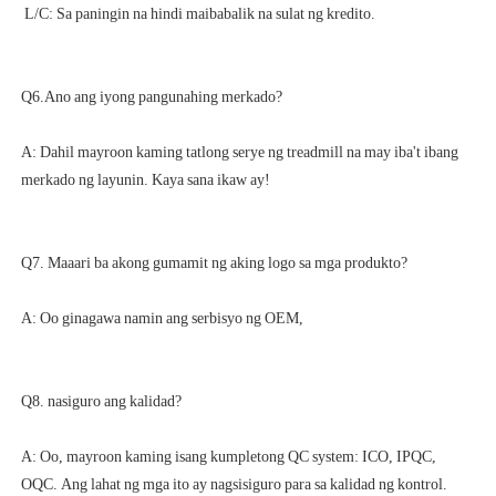
A: Dahil mayroon kaming tatlong serye ng treadmill na may iba't ibang 
A: Oo, mayroon kaming isang kumpletong QC system: ICO, IPQC, 