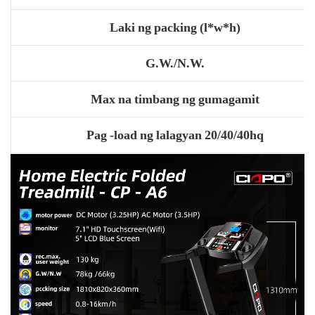
Laki ng packing (l*w*h)
G.W./N.W.
Max na timbang ng gumagamit
Pag -load ng lalagyan 20/40/40hq