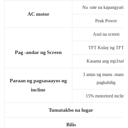
Na -rate na kapangyariha
AC motor
Peak Power
Asul na screen
TFT Kulay ng TFT
Pag -andar ng Screen
Kasama ang mp3/usb
3 antas ng manu -manon
Paraan ng pagsasaayos ng
pagkahilig
incline
15% motorized incline
Tumatakbo na lugar
Bilis