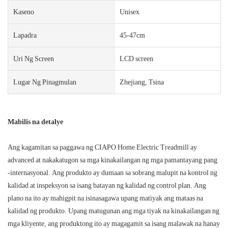
Kaseno
Unisex
Lapadra
45-47cm
Uri Ng Screen
LCD screen
Lugar Ng Pinagmulan
Zhejiang, Tsina
Mabilis na detalye
Ang kagamitan sa paggawa ng CIAPO Home Electric Treadmill ay
advanced at nakakatugon sa mga kinakailangan ng mga pamantayang pang
-internasyonal. Ang produkto ay dumaan sa sobrang malupit na kontrol ng
kalidad at inspeksyon sa isang batayan ng kalidad ng control plan. Ang
plano na ito ay mahigpit na isinasagawa upang matiyak ang mataas na
kalidad ng produkto. Upang matugunan ang mga tiyak na kinakailangan ng
mga kliyente, ang produktong ito ay magagamit sa isang malawak na hanay