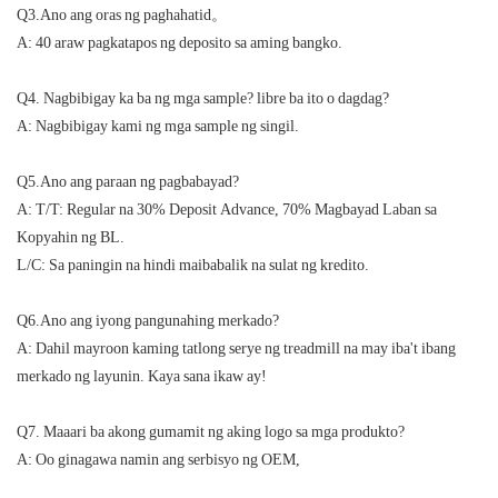
Q3.Ano ang oras ng paghahatid。
A: 40 araw pagkatapos ng deposito sa aming bangko.
Q4. Nagbibigay ka ba ng mga sample? libre ba ito o dagdag?
A: Nagbibigay kami ng mga sample ng singil.
Q5.Ano ang paraan ng pagbabayad?
A: T/T: Regular na 30% Deposit Advance, 70% Magbayad Laban sa
Kopyahin ng BL.
L/C: Sa paningin na hindi maibabalik na sulat ng kredito.
Q6.Ano ang iyong pangunahing merkado?
A: Dahil mayroon kaming tatlong serye ng treadmill na may iba't ibang
merkado ng layunin. Kaya sana ikaw ay!
Q7. Maaari ba akong gumamit ng aking logo sa mga produkto?
A: Oo ginagawa namin ang serbisyo ng OEM,