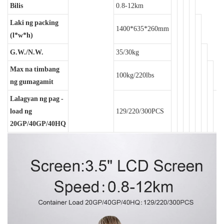
Bilis
0.8-12km
Laki ng packing
1400*635*260mm
(l*w*h)
G.W./N.W.
35/30kg
Max na timbang
100kg/220lbs
ng gumagamit
Lalagyan ng pag -
load ng
129/220/300PCS
20GP/40GP/40HQ