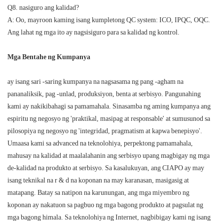
Q8. nasiguro ang kalidad?
A: Oo, mayroon kaming isang kumpletong QC system: ICO, IPQC, OQC.
Ang lahat ng mga ito ay nagsisiguro para sa kalidad ng kontrol.
Mga Bentahe ng Kumpanya
ay isang sari -saring kumpanya na nagsasama ng pang -agham na
pananaliksik, pag -unlad, produksiyon, benta at serbisyo. Pangunahing
kami ay nakikibahagi sa pamamahala. Sinasamba ng aming kumpanya ang
espiritu ng negosyo ng 'praktikal, masipag at responsable' at sumusunod sa
pilosopiya ng negosyo ng 'integridad, pragmatism at kapwa benepisyo'.
Umaasa kami sa advanced na teknolohiya, perpektong pamamahala,
mahusay na kalidad at maalalahanin ang serbisyo upang magbigay ng mga
de-kalidad na produkto at serbisyo. Sa kasalukuyan, ang CIAPO ay may
isang teknikal na r & d na koponan na may karanasan, masigasig at
matapang. Batay sa natipon na karunungan, ang mga miyembro ng
koponan ay nakatuon sa pagbuo ng mga bagong produkto at pagsulat ng
mga bagong himala. Sa teknolohiya ng Internet, nagbibigay kami ng isang