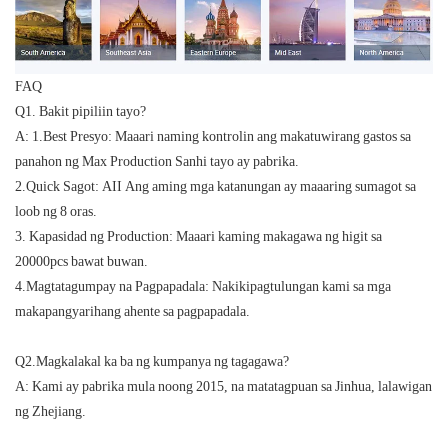
FAQ
Q1. Bakit pipiliin tayo?
A: 1.Best Presyo: Maaari naming kontrolin ang makatuwirang gastos sa
panahon ng Max Production Sanhi tayo ay pabrika.
2.Quick Sagot: AII Ang aming mga katanungan ay maaaring sumagot sa
loob ng 8 oras.
3. Kapasidad ng Production: Maaari kaming makagawa ng higit sa
20000pcs bawat buwan.
4.Magtatagumpay na Pagpapadala: Nakikipagtulungan kami sa mga
makapangyarihang ahente sa pagpapadala.
Q2.Magkalakal ka ba ng kumpanya ng tagagawa?
A: Kami ay pabrika mula noong 2015, na matatagpuan sa Jinhua, lalawigan
ng Zhejiang.