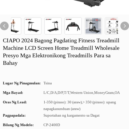
CIAPO 2024 Bagong Pagdating Fitness Treadmill
Machine LCD Screen Home Treadmill Wholesale
Presyo Mga Elektronikong Treadmills Para sa
Bahay
Lugar Ng Pinagmulan:
Tsina
Mga Bayad:
L/C,D/A,D/P,T/T,Western Union,MoneyGram,OA
Oras Ng Lead:
1-350 (piraso): 30 (araw),> 350 (piraso): upang
napagkasunduan (araw)
Pagpapadala:
Suportahan ng kargamento sa Dagat
Bilang Ng Modelo:
CP-2400D