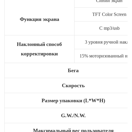
Синий экран
TFT Color Screen
Функция экрана
С mp3/usb
3 уровня ручной накло
Наклонный способ
корректировки
15% моторизованный на
Бега
Скорость
Размер упаковки (L*W*H)
G.W./N.W.
Максимальный вес пользователя