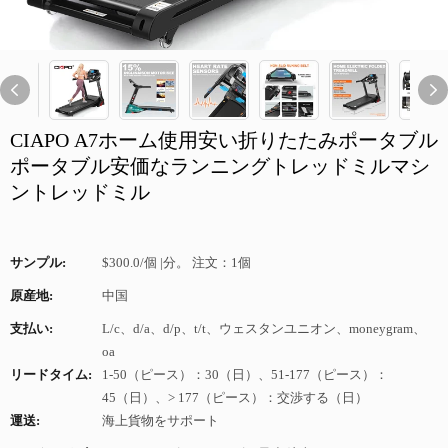
CIAPO A7ホーム使用安い折りたたみポータブル
ポータブル安価なランニングトレッドミルマシ
ントレッドミル
サンプル:
$300.0/個 |分。 注文：1個
原産地:
中国
支払い:
L/c、d/a、d/p、t/t、ウェスタンユニオン、moneygram、
oa
リードタイム:
1-50（ピース）：30（日）、51-177（ピース）：
45（日）、> 177（ピース）：交渉する（日）
運送:
海上貨物をサポート