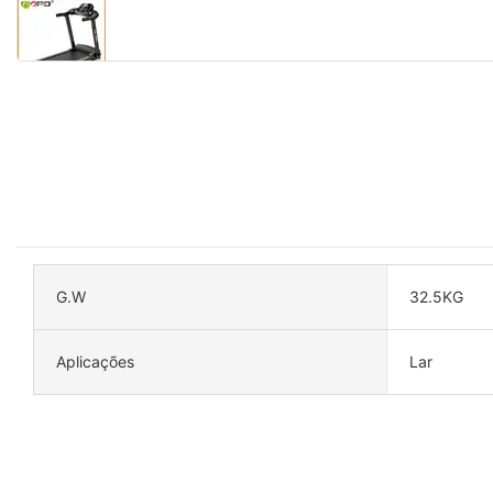
G.W
32.5KG
Aplicações
Lar