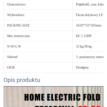
Orzecznictwo
Prędkość, czas, kalor
Wyświetlacz
Ekran dotykowy LED 3
PACKING SIZE
1610*755*265mm
Moc motoryczna
DC 1.25HP
N.W/G.W
52 kg/58 kg
Skłonić
3 -poziomowy instrukc
OEM
Dostępny
Opis produktu