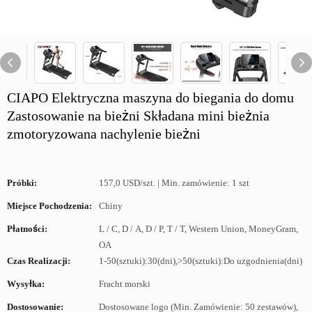
CIAPO Elektryczna maszyna do biegania do domu
Zastosowanie na bieżni Składana mini bieżnia
zmotoryzowana nachylenie bieżni
Próbki:
157,0 USD/szt. | Min. zamówienie: 1 szt
Miejsce Pochodzenia:
Chiny
Płatności:
L / C, D / A, D / P, T / T, Western Union, MoneyGram,
OA
Czas Realizacji:
1-50(sztuki):30(dni),>50(sztuki):Do uzgodnienia(dni)
Wysyłka:
Fracht morski
Dostosowanie:
Dostosowane logo (Min. Zamówienie: 50 zestawów),