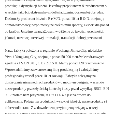
produkcji i dystrybucji bieżni. Jesteśmy projektantem & producentem o 
wysokiej jakości, ekstremalnym doświadczeniu, doskonałej obsłudze. 
Doskonały producent bieżni o E e M/O, ponad 10 lat R & D, obejmują 
domowe/komercyjne/półmercyjne bieżni/mini spacery, eksport dla ponad 
30 krajów. Jesteśmy zaangażowani w dążenie do jakości, uczciwości, 
Nasza fabryka położona w regionie Wucheng, Jinhua City, niedaleko 
Yiwu i Yongkang City, obejmuje ponad 50 000 metrów kwadratowych 
zgodnie z I S O 9 0 01, C E i R O S H. Mamy ponad 120 pracowników. 
Wprowadziliśmy zaawansowaną linię produkcyjną i założyliśmy 
profesjonalny zespół przez 10 lat rozwoju. Fabryka nalegamy na 
dostarczanie niezawodnych produktów o modnym designie, wszystkie 
nasze produkty przeszły ścisłą kontrolę i testy przed wysyłką. BSCI, E N 
9 5 7 zostało nam przyznane, u l / u l 1 6 4 7 jest na drodze do 
aplikowania. Polegaj na produktach wysokiej jakości, nasze produkty są 
dobrze odbierane. Z zadowoleniem przyjmujemy wizytę w naszej 