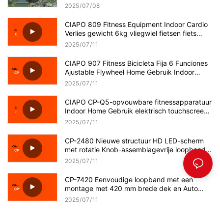
technologie!
2025
07
08
CIAPO 809 Fitness Equipment Indoor Cardio
Verlies gewicht 6kg vliegwiel fietsen fiets
Home Gebruik draaiende fiets
2025
07
11
CIAPO 907 Fitness Bicicleta Fija 6 Funciones
Ajustable Flywheel Home Gebruik Indoor
Cycling Spinning Bikes
2025
07
11
CIAPO CP-Q5-opvouwbare fitnessapparatuur
Indoor Home Gebruik elektrisch touchscreen
Zwarte loopband
2025
07
11
CP-2480 Nieuwe structuur HD LED-scherm
met rotatie Knob-assemblagevrije loopband
OEM/ODM Leverancier
2025
07
11
CP-7420 Eenvoudige loopband met een
montage met 420 mm brede dek en Auto
Incline OEM/ODM-leverancier
2025
07
11