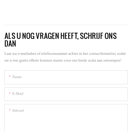
ALS U NOG VRAGEN HEEFT, SCHRIJF ONS
DAN
Laat uw e-mailadres of telefoonnummer achter in het contactformulier, zodat
we u een gratis offerte kunnen sturen voor ons brede scala aan ontwerpen!
Naam
E-Mail
Inhoud