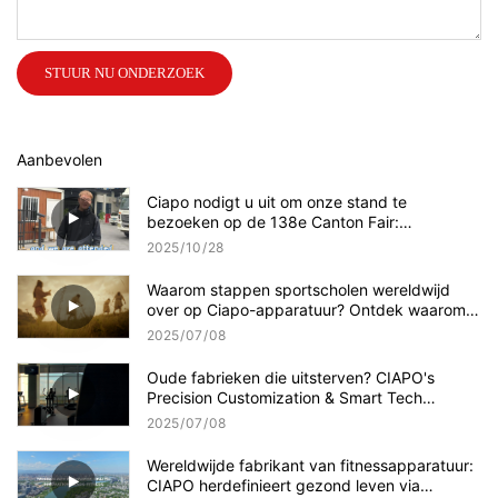
STUUR NU ONDERZOEK
Aanbevolen
Ciapo nodigt u uit om onze stand te
bezoeken op de 138e Canton Fair:
professionele leverancier van loopbanden
2025
10
28
met kwaliteitsproducten!
Waarom stappen sportscholen wereldwijd
over op Ciapo-apparatuur? Ontdek waarom
Walmart voor ons koos!
2025
07
08
Oude fabrieken die uitsterven? CIAPO's
Precision Customization & Smart Tech
veranderen de game!
2025
07
08
Wereldwijde fabrikant van fitnessapparatuur:
CIAPO herdefinieert gezond leven via