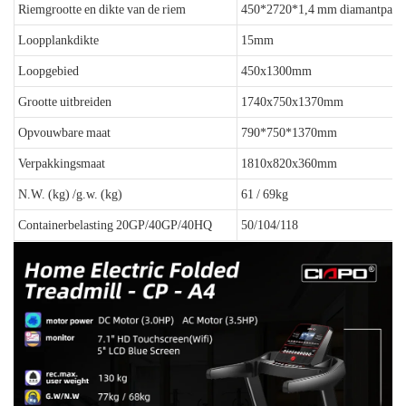
Riemgrootte en dikte van de riem
450*2720*1,4 mm diamantpatr
Loopplankdikte
15mm
Loopgebied
450x1300mm
Grootte uitbreiden
1740x750x1370mm
Opvouwbare maat
790*750*1370mm
Verpakkingsmaat
1810x820x360mm
N.W. (kg) /g.w. (kg)
61 / 69kg
Containerbelasting 20GP/40GP/40HQ
50/104/118