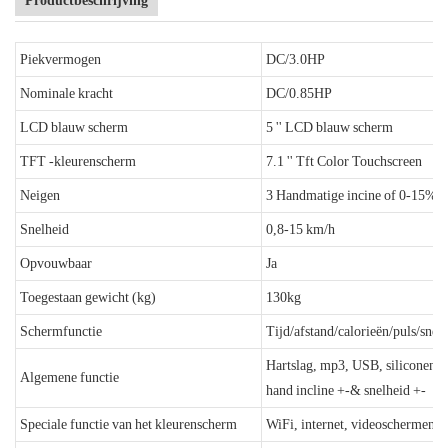
Piekvermogen
DC/3.0HP
Nominale kracht
DC/0.85HP
LCD blauw scherm
5 '' LCD blauw scherm
TFT -kleurenscherm
7.1 '' Tft Color Touchscreen
Neigen
3 Handmatige incine of 0-15% au
Snelheid
0,8-15 km/h
Opvouwbaar
Ja
Toegestaan ​​gewicht (kg)
130kg
Schermfunctie
Tijd/afstand/calorieën/puls/snel
Hartslag, mp3, USB, siliconenol
Algemene functie
hand incline +-& snelheid +-
Speciale functie van het kleurenscherm
WiFi, internet, videoschermen, s