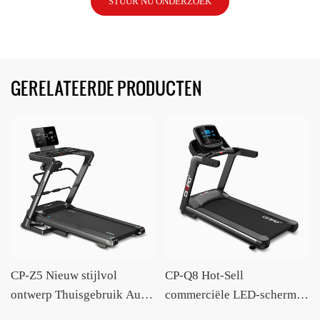
STUUR NU ONDERZOEK
GERELATEERDE PRODUCTEN
CP-Z5 Nieuw stijlvol
CP-Q8 Hot-Sell
ontwerp Thuisgebruik Auto
commerciële LED-scherm
Hellende grote loopband
Auto Incline grote loopband