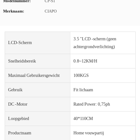
Modelnummer:
CP-S1
Merknaam:
CIAPO
3.5 "LCD -scherm (geen
LCD-Scherm
achtergrondverlichting)
Snelheidsbereik
0.8~12KM/H
Maximaal Gebruikersgewicht
100KGS
Gebruik
Fit lichaam
DC -motor
Rated Power: 0,75ph
Loopgebied
40*110CM
Productnaam
Home vouwpartij