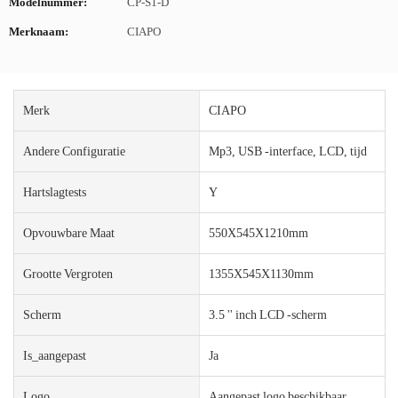
Modelnummer:
CP-S1-D
Merknaam:
CIAPO
Merk
CIAPO
Andere Configuratie
Mp3, USB -interface, LCD, tijd
Hartslagtests
Y
Opvouwbare Maat
550X545X1210mm
Grootte Vergroten
1355X545X1130mm
Scherm
3.5 '' inch LCD -scherm
Is_aangepast
Ja
Logo
Aangepast logo beschikbaar