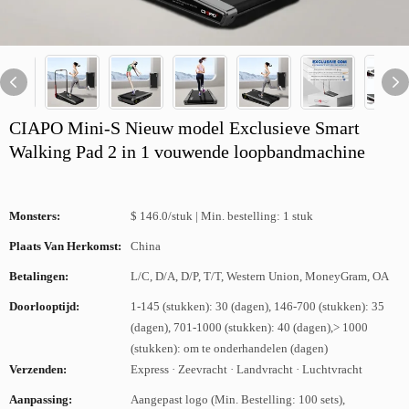
CIAPO Mini-S Nieuw model Exclusieve Smart
Walking Pad 2 in 1 vouwende loopbandmachine
Monsters:
$ 146.0/stuk | Min. bestelling: 1 stuk
Plaats Van Herkomst:
China
Betalingen:
L/C, D/A, D/P, T/T, Western Union, MoneyGram, OA
Doorlooptijd:
1-145 (stukken): 30 (dagen), 146-700 (stukken): 35
(dagen), 701-1000 (stukken): 40 (dagen),> 1000
(stukken): om te onderhandelen (dagen)
Verzenden:
Express · Zeevracht · Landvracht · Luchtvracht
Aanpassing:
Aangepast logo (Min. Bestelling: 100 sets),