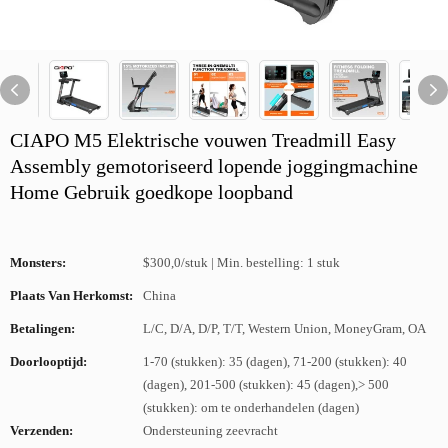
CIAPO M5 Elektrische vouwen Treadmill Easy
Assembly gemotoriseerd lopende joggingmachine
Home Gebruik goedkope loopband
Monsters:
$300,0/stuk | Min. bestelling: 1 stuk
Plaats Van Herkomst:
China
Betalingen:
L/C, D/A, D/P, T/T, Western Union, MoneyGram, OA
Doorlooptijd:
1-70 (stukken): 35 (dagen), 71-200 (stukken): 40
(dagen), 201-500 (stukken): 45 (dagen),> 500
(stukken): om te onderhandelen (dagen)
Verzenden:
Ondersteuning zeevracht