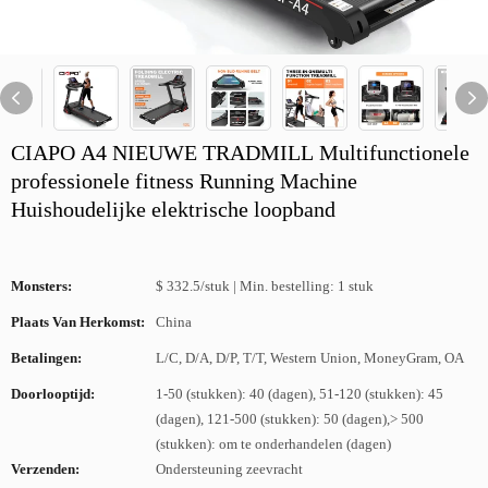
CIAPO A4 NIEUWE TRADMILL Multifunctionele
professionele fitness Running Machine
Huishoudelijke elektrische loopband
Monsters:
$ 332.5/stuk | Min. bestelling: 1 stuk
Plaats Van Herkomst:
China
Betalingen:
L/C, D/A, D/P, T/T, Western Union, MoneyGram, OA
Doorlooptijd:
1-50 (stukken): 40 (dagen), 51-120 (stukken): 45
(dagen), 121-500 (stukken): 50 (dagen),> 500
(stukken): om te onderhandelen (dagen)
Verzenden:
Ondersteuning zeevracht