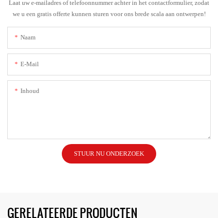
Laat uw e-mailadres of telefoonnummer achter in het contactformulier, zodat
we u een gratis offerte kunnen sturen voor ons brede scala aan ontwerpen!
Naam
E-Mail
Inhoud
STUUR NU ONDERZOEK
GERELATEERDE PRODUCTEN