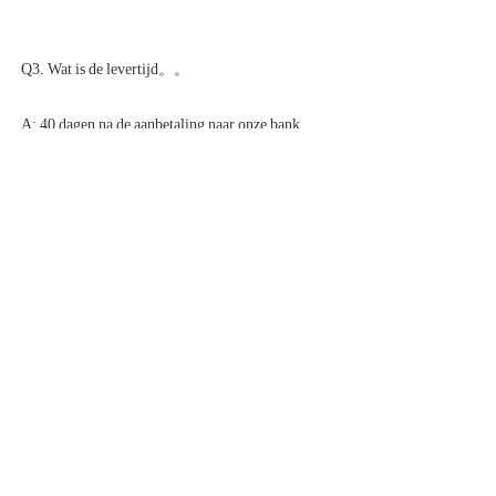
A: T/T: Regelmatig 30% depositoorvoorschot, 70% betalen tegen BL 