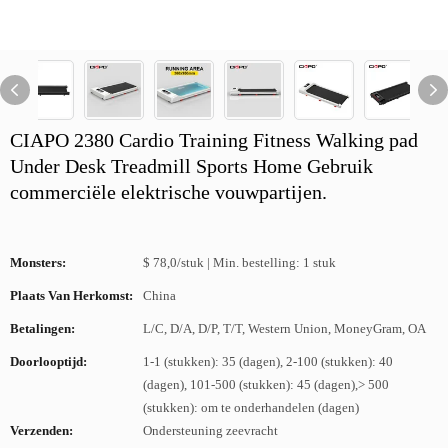
CIAPO 2380 Cardio Training Fitness Walking pad
Under Desk Treadmill Sports Home Gebruik
commerciële elektrische vouwpartijen.
Monsters:
$ 78,0/stuk | Min. bestelling: 1 stuk
Plaats Van Herkomst:
China
Betalingen:
L/C, D/A, D/P, T/T, Western Union, MoneyGram, OA
Doorlooptijd:
1-1 (stukken): 35 (dagen), 2-100 (stukken): 40
(dagen), 101-500 (stukken): 45 (dagen),> 500
(stukken): om te onderhandelen (dagen)
Verzenden:
Ondersteuning zeevracht