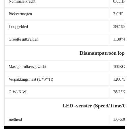
Nominale kracht
0.65HP
Piekvermogen
2.0HP
Loopgebied
380*95
Grootte uitbreiden
1130*49
Diamantpatroon lope
Max gebruikersgewicht
100KG/2
Verpakkingsmaat (L*W*H)
1200*56
G.W./N.W.
28/23KG
LED -venster (Speed/Time/Car
snelheid
1.0-6.0 