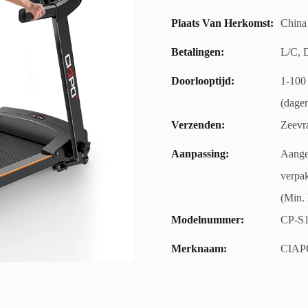
Plaats Van Herkomst:
China
Betalingen:
L/C, 
Doorlooptijd:
1-100 
(dage
Verzenden:
Zeevr
Aanpassing:
Aangep
verpak
(Min. 
Modelnummer:
CP-S
Merknaam:
CIAP