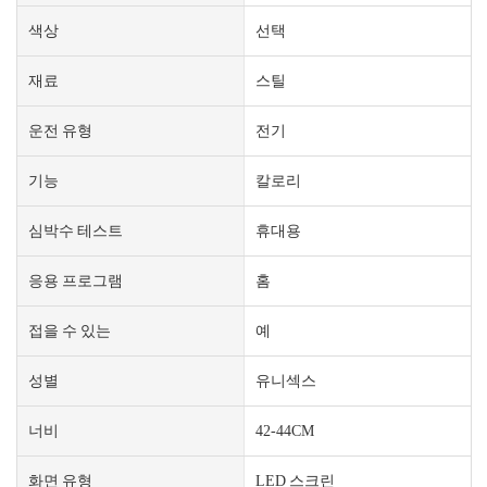
색상
선택
재료
스틸
운전 유형
전기
기능
칼로리
심박수 테스트
휴대용
응용 프로그램
홈
접을 수 있는
예
성별
유니섹스
너비
42-44CM
화면 유형
LED 스크린