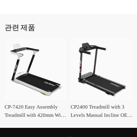
관련 제품
CP-7420 Easy Assembly
CP2400 Treadmill with 3
Treadmill with 420mm Wide
Levels Manual Incline OEM
Running Deck and Auto
/ODM Supplier CIAPO
Incline OEM /ODM