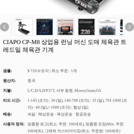
CIAPO CP-M8 상업용 런닝 머신 도매 체육관 트
레드밀 체육관 기계
샘플:
$ 720.0/조각 | 최소 주문 : 1개
원산지:
중국
지불:
L/C,D/A,D/P,T/T, 서부 동맹, MoneyGram,OA
리드 시간:
1-145 (조각) : 30 (일), 146-700 (조각) : 35 (일), 701-1000 (조
각) : 40 (일),> 1000 (조각) : 협상 (일)
배송:
속달 · 해상운송 · 육상운송 · 항공운송
사용자 정의:
맞춤형 로고(최소. 주문: 100세트), 맞춤형 포장(Min. 주문:
100세트), 그래픽 커스터마이징(최소. 주문량: 100세트)