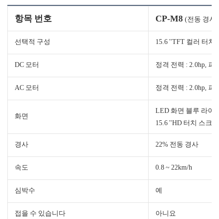
항목 번호
CP-M8
(전동 경사,
선택적 구성
15.6 ''TFT 컬러 터치
DC 모터
정격 전력 : 2.0hp, 피크
AC 모터
정격 전력 : 2.0hp, 피크
LED 화면 블루 라이트
화면
15.6 ''HD 터치 스크린 (
경사
22% 전동 경사
속도
0.8 ~ 22km/h
심박수
예
접을 수 있습니다
아니요