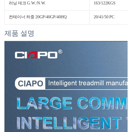
러닝 데크 G.W./N.W.
163/122KGS
컨테이너 하중 20GP/40GP/40HQ
20/41/50 PC
제품 설명