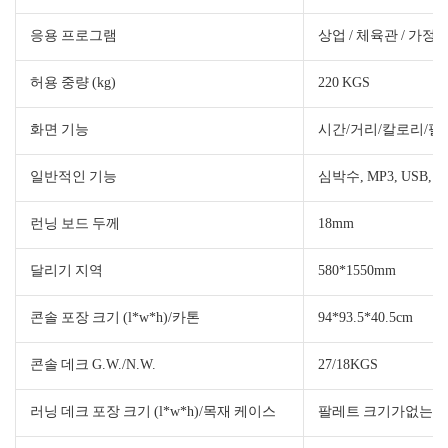
응용 프로그램
상업 / 체육관 / 가정
허용 중량 (kg)
220 KGS
화면 기능
시간/거리/칼로리/펄
일반적인 기능
심박수, MP3, USB, 
런닝 보드 두께
18mm
달리기 지역
580*1550mm
콘솔 포장 크기 (l*w*h)/카톤
94*93.5*40.5cm
콘솔 데크 G.W./N.W.
27/18KGS
러닝 데크 포장 크기 (l*w*h)/목재 케이스
팔레트 크기가없는 215*