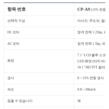
항목 번호
CP-A9
(15% 전동 
선택적 구성
마사지; 주도의; 컬러 스
DC 모터
정격 전력 1.25hp, 피크
AC 모터
정격 전력 1.5hp, 피크 
7.1 ''LCD 블루 스크린
화면
LED 화면 (터치 버튼
10.1 ''HD TFT 컬러 
경사
0 ~ 15% 전동 경사
속도
0.8 ~ 20km/h
접을 수 있습니다
예