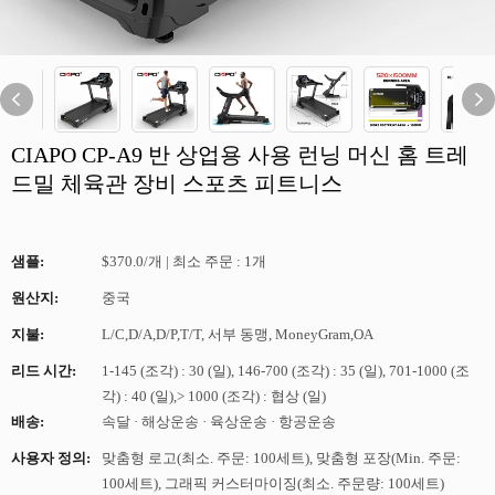
CIAPO CP-A9 반 상업용 사용 런닝 머신 홈 트레
드밀 체육관 장비 스포츠 피트니스
샘플:
$370.0/개 | 최소 주문 : 1개
원산지:
중국
지불:
L/C,D/A,D/P,T/T, 서부 동맹, MoneyGram,OA
리드 시간:
1-145 (조각) : 30 (일), 146-700 (조각) : 35 (일), 701-1000 (조
각) : 40 (일),> 1000 (조각) : 협상 (일)
배송:
속달 · 해상운송 · 육상운송 · 항공운송
사용자 정의:
맞춤형 로고(최소. 주문: 100세트), 맞춤형 포장(Min. 주문:
100세트), 그래픽 커스터마이징(최소. 주문량: 100세트)