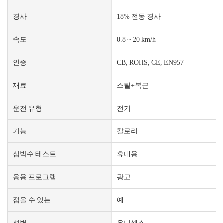
경사
18% 전동 경사
속도
0.8 ~ 20 km/h
인증
CB, ROHS, CE, EN957
재료
스틸+복근
운전 유형
전기
기능
칼로리
심박수 테스트
휴대용
응용 프로그램
광고
접을 수 있는
예
성별
유니섹스