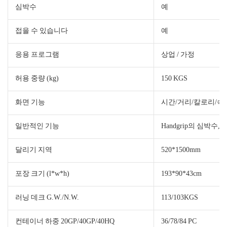
심박수
예
접을 수 있습니다
예
응용 프로그램
상업 / 가정
허용 중량 (kg)
150 KGS
화면 기능
시간/거리/칼로리/속
일반적인 기능
Handgrip의 심박수, i
달리기 지역
520*1500mm
포장 크기 (l*w*h)
193*90*43cm
러닝 데크 G.W./N.W.
113/103KGS
컨테이너 하중 20GP/40GP/40HQ
36/78/84 PC