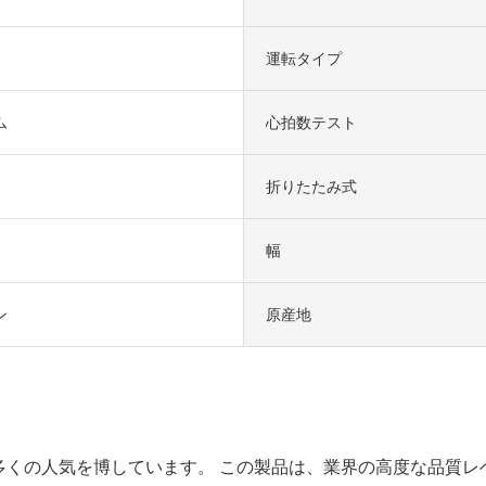
運転タイプ
ム
心拍数テスト
折りたたみ式
幅
ン
原産地
来多くの人気を博しています。 この製品は、業界の高度な品質