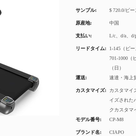
サンプル:
$ 720.0/
原産地:
中国
支払い:
L/c、d/a、
リードタイム:
1-145（ピ
701-100
（日）
運送:
速達・海上
カスタマイズ:
カスタマイズ
イズされたパ
クカスタマイズ
モデル番号:
CP-M8
ブランド名:
CIAPO