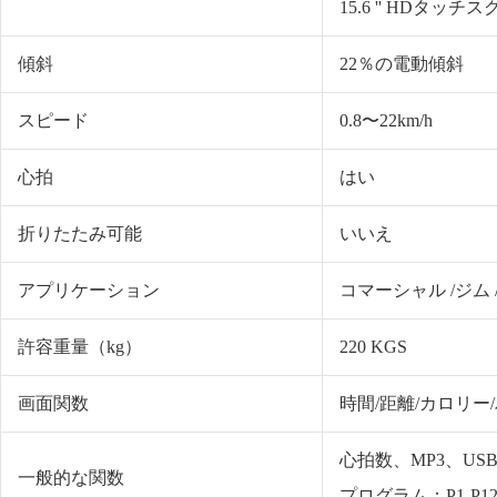
15.6 '' HDタッチ
傾斜
22％の電動傾斜
スピード
0.8〜22km/h
心拍
はい
折りたたみ可能
いいえ
アプリケーション
コマーシャル /ジム
許容重量（kg）
220 KGS
画面関数
時間/距離/カロリー
心拍数、MP3、USB
一般的な関数
プログラム：P1-P1