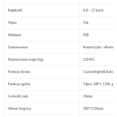
Prędkość
0,8 ~ 22 km/h
Tętno
Tak
Składane
NIE
Zastosowania
Komercyjne / siłowni 
Dopuszczalna waga (kg)
220 KG
Funkcja ekranu
Czas/odległość/kalori
Funkcja ogólna
Tętno, MP3, USB, głoś
Grubość rady
18mm
Obszar biegowy
580*1550mm