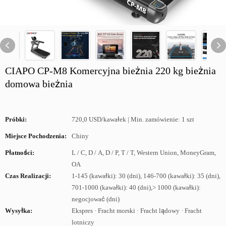
CIAPO CP-M8 Komercyjna bieżnia 220 kg bieżnia
domowa bieżnia
Próbki:
720,0 USD/kawałek | Min. zamówienie: 1 szt
Miejsce Pochodzenia:
Chiny
Płatności:
L / C, D / A, D / P, T / T, Western Union, MoneyGram,
OA
Czas Realizacji:
1-145 (kawałki): 30 (dni), 146-700 (kawałki): 35 (dni),
701-1000 (kawałki): 40 (dni),> 1000 (kawałki):
negocjować (dni)
Wysyłka:
Ekspres · Fracht morski · Fracht lądowy · Fracht
lotniczy