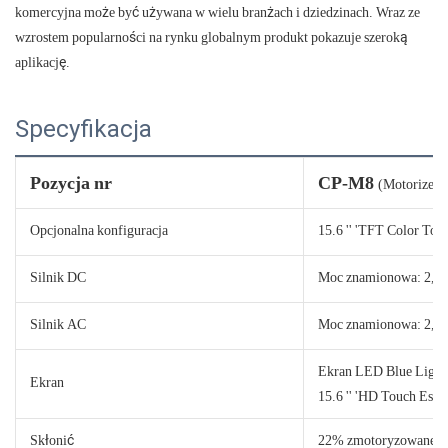
komercyjna może być używana w wielu branżach i dziedzinach. Wraz ze
wzrostem popularności na rynku globalnym produkt pokazuje szeroką
aplikację.
Specyfikacja
Pozycja nr
CP-M8
(Motorized 
Opcjonalna konfiguracja
15.6 '' 'TFT Color Tou
Silnik DC
Moc znamionowa: 2,0 
Silnik AC
Moc znamionowa: 2,0 
Ekran LED Blue Light
Ekran
15.6 '' 'HD Touch Escr
Skłonić
22% zmotoryzowane na