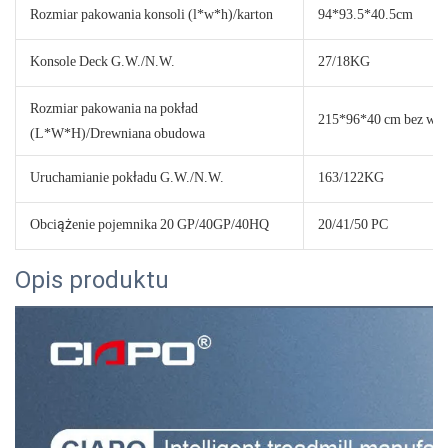
Rozmiar pakowania konsoli (l*w*h)/karton
94*93.5*40.5cm
Konsole Deck G.W./N.W.
27/18KG
Rozmiar pakowania na pokład
215*96*40 cm bez wiel
(L*W*H)/Drewniana obudowa
Uruchamianie pokładu G.W./N.W.
163/122KG
Obciążenie pojemnika 20 GP/40GP/40HQ
20/41/50 PC
Opis produktu