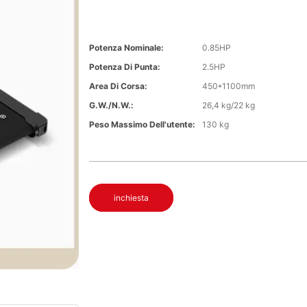
Potenza Nominale:
0.85HP
Potenza Di Punta:
2.5HP
Area Di Corsa:
450*1100mm
G.W./N.W.:
26,4 kg/22 kg
Peso Massimo Dell'utente:
130 kg
inchiesta