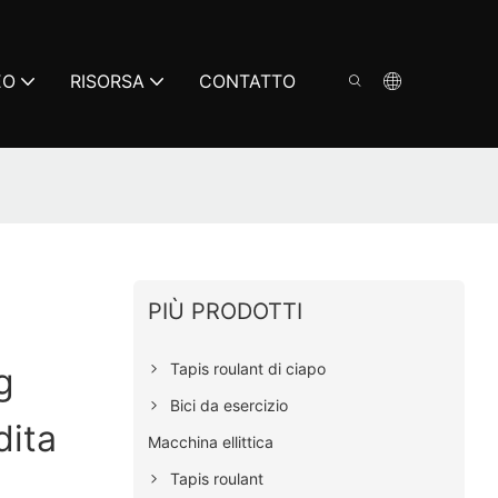
EO
RISORSA
CONTATTO
PIÙ PRODOTTI
Tapis roulant di ciapo
g
Bici da esercizio
dita
Macchina ellittica
Tapis roulant