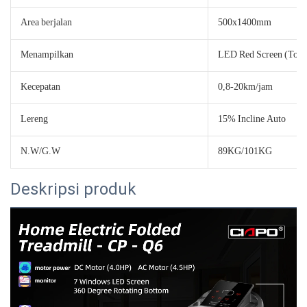
Area berjalan
500x1400mm
Menampilkan
LED Red Screen (Tou
Kecepatan
0,8-20km/jam
Lereng
15% Incline Auto
N.W/G.W
89KG/101KG
Deskripsi produk