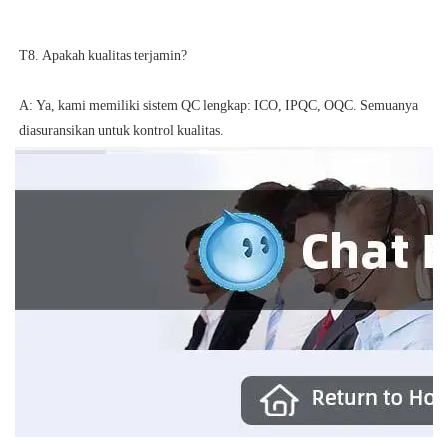
A: Ya, kami memiliki sistem QC lengkap: ICO, IPQC, OQC. Semuanya 