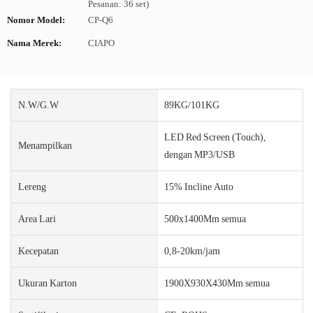
Pesanan: 36 set)
Nomor Model:
CP-Q6
Nama Merek:
CIAPO
N.W/G.W
89KG/101KG
LED Red Screen (Touch),
Menampilkan
dengan MP3/USB
Lereng
15% Incline Auto
Area Lari
500x1400Mm semua
Kecepatan
0,8-20km/jam
Ukuran Karton
1900X930X430Mm semua