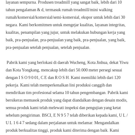
layanan sempurna. Produsen treadmill yang sangat baik, lebih dari 10 
tahun pengalaman & d, termasuk rumah treadmill/mini walking 
rumah/komersial/komersial/semi-komersial, ekspor untuk lebih dari 30 
negara. Kami berkomitmen untuk mengejar kualitas, layanan integritas, 
kualitas, penampilan yang jujur, untuk melakukan hubungan kerja yang 
baik, pra-penjualan, pra-penjualan yang baik, pra-penjualan, yang baik, 
 Pabrik kami yang berlokasi di daerah Wucheng, Kota Jinhua, dekat Yiwu 
dan Kota Yongkang, mencakup lebih dari 50.000 meter persegi sesuai 
dengan I S O 9 0 01, C E dan R O S H. Kami memiliki lebih dari 120 
pekerja. Kami telah memperkenalkan lini produksi canggih dan 
mendirikan tim profesional selama 10 tahun pengembangan. Pabrik kami 
bersikeras memasok produk yang dapat diandalkan dengan desain modis, 
semua produk kami telah melewati inspeksi dan pengujian yang ketat 
sebelum pengiriman. BSCI, E N 9 5 7 telah diberikan kepada kami, U L / 
U L 1 6 4 7 sedang dalam perjalanan untuk melamar. Mengandalkan 
produk berkualitas tinggi, produk kami diterima dengan baik. Kami 