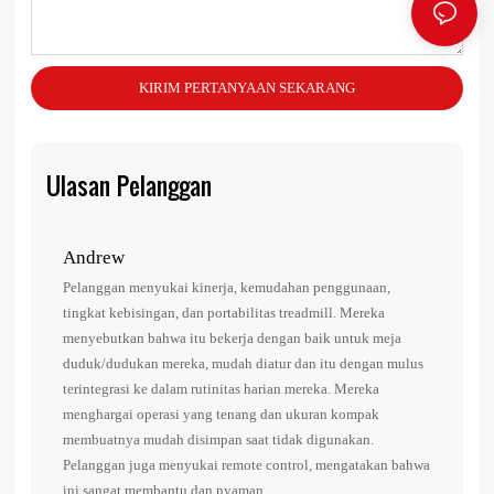
KIRIM PERTANYAAN SEKARANG
Ulasan Pelanggan
Andrew
Dan
Pelanggan menyukai kinerja, kemudahan penggunaan,
1. D
tingkat kebisingan, dan portabilitas treadmill. Mereka
2. S
menyebutkan bahwa itu bekerja dengan baik untuk meja
3. P
duduk/dudukan mereka, mudah diatur dan itu dengan mulus
jelas
terintegrasi ke dalam rutinitas harian mereka. Mereka
4. S
menghargai operasi yang tenang dan ukuran kompak
5. M
membuatnya mudah disimpan saat tidak digunakan.
Pelanggan juga menyukai remote control, mengatakan bahwa
ini sangat membantu dan nyaman