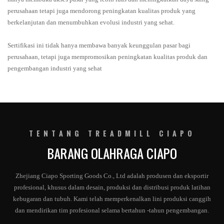
perusahaan tetapi juga mendorong peningkatan kualitas produk yang
berkelanjutan dan menumbuhkan evolusi industri yang sehat.
Sertifikasi ini tidak hanya membawa banyak keunggulan pasar bagi
perusahaan, tetapi juga mempromosikan peningkatan kualitas produk dan
pengembangan industri yang sehat
TENTANG TREADMILL CIAPO
BARANG OLAHRAGA CIAPO
Zhejiang Ciapo Sporting Goods Co., Ltd adalah produsen dan eksportir
profesional, khusus dalam desain, produksi dan distribusi produk latihan
kebugaran dan tubuh. Kami telah memperkenalkan lini produksi canggih
dan mendirikan tim profesional selama bertahun -tahun pengembangan.