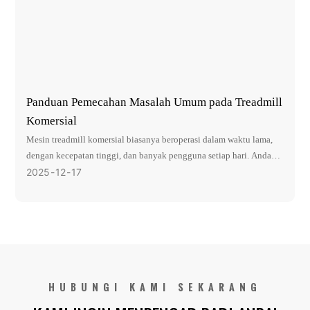
Panduan Pemecahan Masalah Umum pada Treadmill
Komersial
Mesin treadmill komersial biasanya beroperasi dalam waktu lama,
dengan kecepatan tinggi, dan banyak pengguna setiap hari. Anda
akan menemukannya di pusat kebugaran, pusat pelatihan, ruang
2025
12
17
kebugaran kantor, dan pusat kebugaran hotel. Namun, bahkan
treadmill yang paling tangguh pun dapat mengalami masalah seiring
waktu. Hal-hal seperti penggunaan terus-menerus, mengabaikan
perawatan rutin, penumpukan debu, dan komponen yang aus dapat
menyebabkan treadmill berhenti berfungsi sebagaimana mestinya.
HUBUNGI KAMI SEKARANG