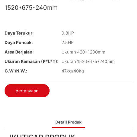
1520*675*240mm
Daya Terukur:
0.8HP
Daya Puncak:
2.5HP
Area Berjalan:
Ukuran 420x1200mm
Ukuran Kemasan (P*L*T):
Ukuran 1520*675*240mm
G.W./N.W.:
47kg/40kg
pertanyaan
Detail Produk